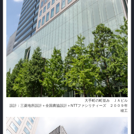
大手町の町並み ＪＡビル
設計：三菱地所設計＋全国農協設計＋NTTファシリティーズ ２００９年
竣工