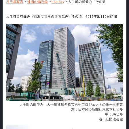
日日是写真
>
徘徊の備忘録
>
memory
>
大手町の町並み その５
大手町の町並み（おおてまちのまちなみ）その５ 2016年9月10日訪問
大手町の町並み 大手町連鎖型都市再生プロジェクトの第一次事業
左：日本経済新聞社東京本社ビル
中：JAビル
右：経団連会館