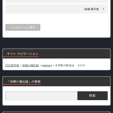
成城 風月堂
トップページに戻る
サイト ナビゲーション
日日是写真
>
徘徊の備忘録
>
memory
>
大手町の町並み その５
「徘徊の備忘録」の検索