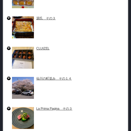
源氏 その３
CLUIZEL
仙川の町並み その１４
La Prima Pagina その３