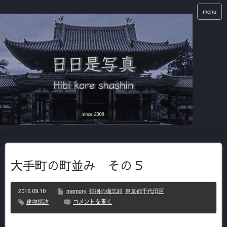
menu
大手町の町並み その５
2016.09.10
memory
徘徊の備忘録
東京都千代田区
コメントを書く
建物探訪