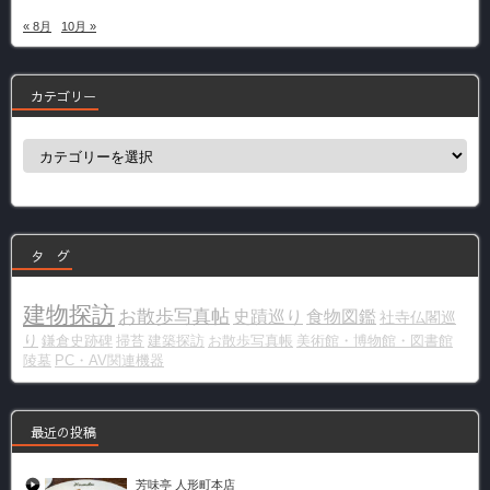
« 8月
10月 »
カテゴリー
カ
テ
ゴ
リ
ー
タ グ
建物探訪
お散歩写真帖
史蹟巡り
食物図鑑
社寺仏閣巡
り
鎌倉史跡碑
掃苔
建築探訪
お散歩写真帳
美術館・博物館・図書館
陵墓
PC・AV関連機器
最近の投稿
芳味亭 人形町本店