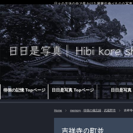
日々の生活の中で見かけた風景や食べものの写真
徘徊の記憶 Topページ
日日是写真 Topページ
日日是写真
Home
memory
,
徘徊の備忘録
,
武蔵野市
吉祥寺
吉祥寺の町並