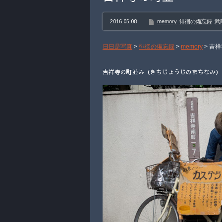
2016.05.08
memory
徘徊の備忘録
武
日日是写真
>
徘徊の備忘録
>
memory
>
吉祥
吉祥寺の町並み（きちじょうじのまちなみ） 