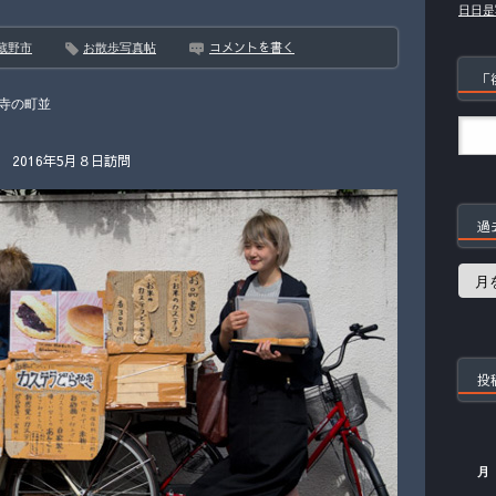
日日是
コメントを書く
蔵野市
お散歩写真帖
「
寺の町並
2016年5月８日訪問
過
過
去
の
記
事
投
月