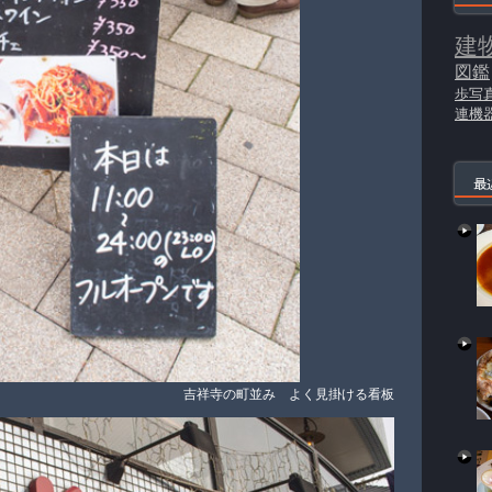
建
図鑑
歩写
連機
最
吉祥寺の町並み よく見掛ける看板