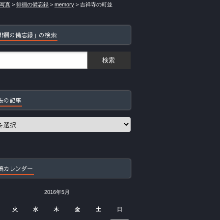
写真
>
徘徊の備忘録
>
memory
>
吉祥寺の町並
徘徊の備忘録」の検索
去の記事
稿カレンダー
2016年5月
火
水
木
金
土
日