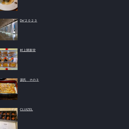
De’２０２３
村上開新堂
源氏 その３
CLUIZEL