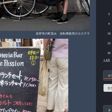
2
9
吉祥寺の町並み 自転車販売のカステラ
16
23
30
« 4月
カ
カ
テ
ゴ
リ
ー
タ