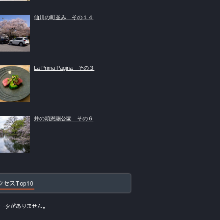
仙川の町並み その１４
La Prima Pagina その３
井の頭恩賜公園 その６
クセスTop10
ータがありません。