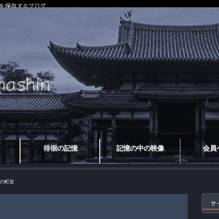
を保存するブログ
徘徊の記憶
記憶の中の映像
会員
の町並
サ