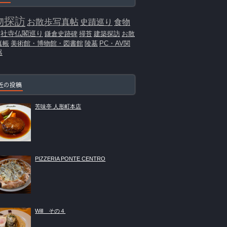
物探訪
お散歩写真帖
史蹟巡り
食物
社寺仏閣巡り
鎌倉史跡碑
掃苔
建築探訪
お散
真帳
美術館・博物館・図書館
陵墓
PC・AV関
器
近の投稿
芳味亭 人形町本店
PIZZERIA PONTE CENTRO
Will その４