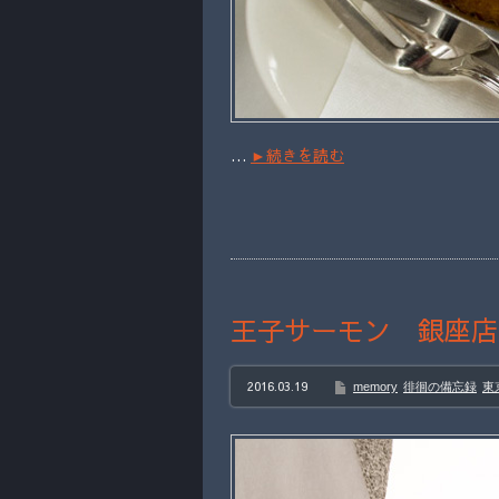
…
►続きを読む
王子サーモン 銀座店
2016.03.19
memory
徘徊の備忘録
東