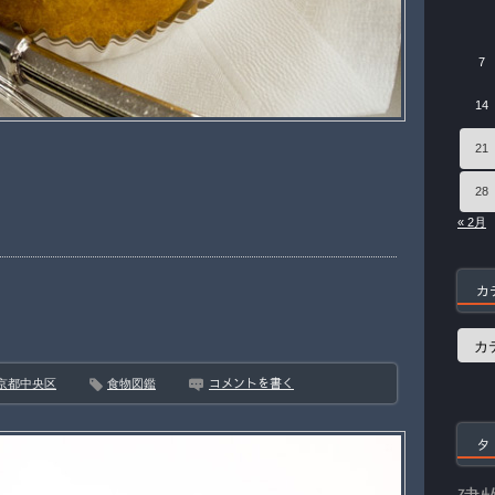
7
14
21
28
« 2月
カ
カ
テ
ゴ
コメントを書く
京都中央区
食物図鑑
リ
ー
タ