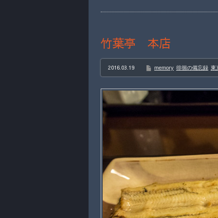
竹葉亭 本店
2016.03.19
memory
徘徊の備忘録
東