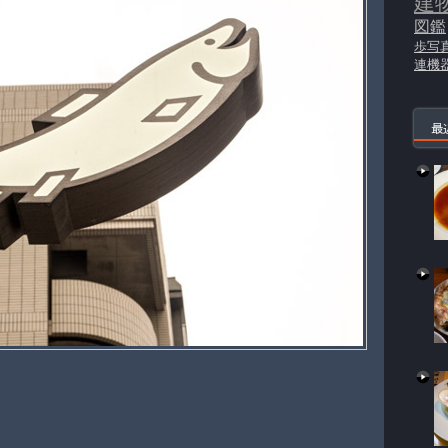
建
図鑑
歩写
連機
最