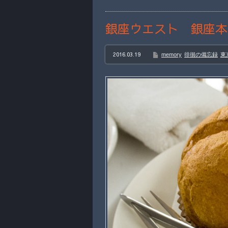
銀座ウエスト 銀座本
2016.03.19
memory
徘徊の備忘録
東