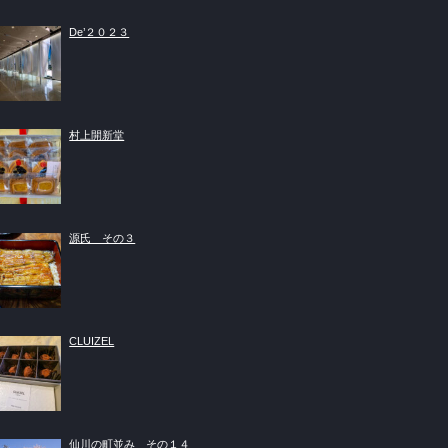
De’２０２３
村上開新堂
源氏 その３
CLUIZEL
仙川の町並み その１４