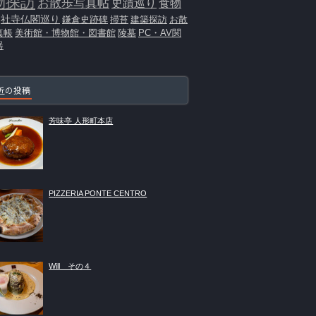
物探訪
お散歩写真帖
史蹟巡り
食物
社寺仏閣巡り
鎌倉史跡碑
掃苔
建築探訪
お散
真帳
美術館・博物館・図書館
陵墓
PC・AV関
器
近の投稿
芳味亭 人形町本店
PIZZERIA PONTE CENTRO
Will その４