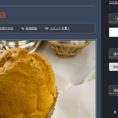
日日是
店
「
コメントを書く
京都中央区
食物図鑑
過
過
去
の
記
事
投
月