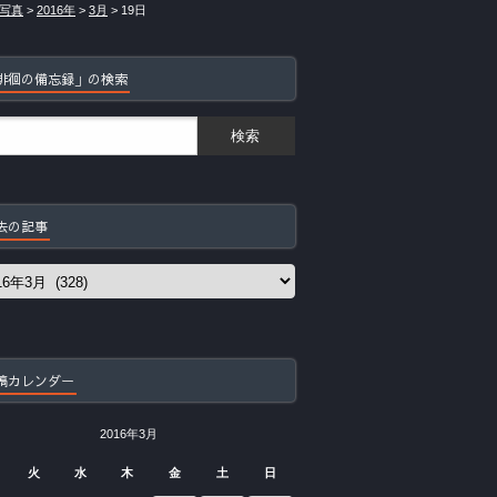
写真
>
2016年
>
3月
>
19日
徘徊の備忘録」の検索
去の記事
稿カレンダー
2016年3月
火
水
木
金
土
日