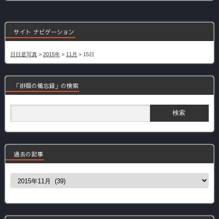
サイト ナビゲーション
日日是写真
>
2015年
>
11月
>
15日
「徘徊の備忘録」の検索
過去の記事
過
去
の
記
事