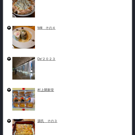
Will その４
De’２０２３
村上開新堂
源氏 その３