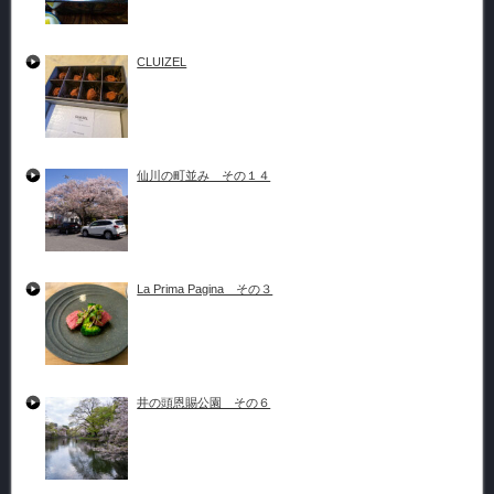
CLUIZEL
仙川の町並み その１４
La Prima Pagina その３
井の頭恩賜公園 その６