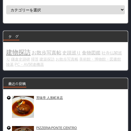
カ
テ
ゴ
リ
ー
タ グ
建物探訪
お散歩写真帖
史蹟巡り
食物図鑑
社寺仏閣巡
り
鎌倉史跡碑
掃苔
建築探訪
お散歩写真帳
美術館・博物館・図書館
陵墓
PC・AV関連機器
最近の投稿
芳味亭 人形町本店
PIZZERIA PONTE CENTRO