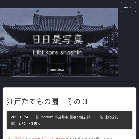
menu
江戸たてもの園 その３
2015.10.24
memory
小金井市
徘徊の備忘録
建物探訪
コメントを書く