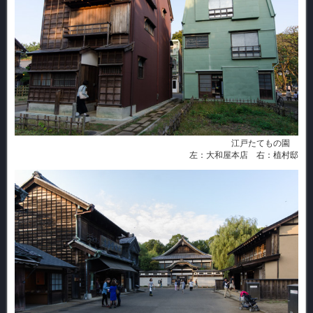
江戸たてもの園
左：大和屋本店 右：植村邸