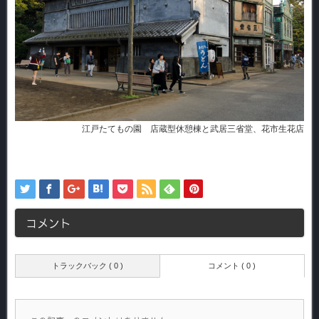
江戸たてもの園 店蔵型休憩棟と武居三省堂、花市生花店
コメント
トラックバック ( 0 )
コメント ( 0 )