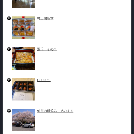
村上開新堂
源氏 その３
CLUIZEL
仙川の町並み その１４