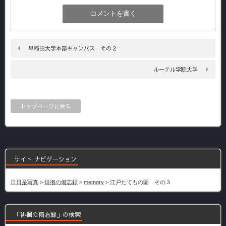
早稲田大学本部キャンパス その２
ルーテル学院大学
トップページに戻る
サイト ナビゲーション
日日是写真
>
徘徊の備忘録
>
memory
>
江戸たてもの園 その３
「徘徊の備忘録」の検索