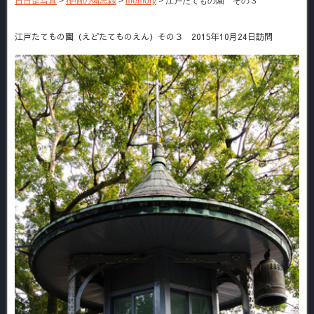
日日是写真
>
徘徊の備忘録
>
memory
>
江戸たてもの園 その３
江戸たてもの園（えどたてものえん）その３ 2015年10月24日訪問