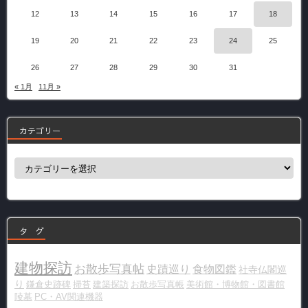
12
13
14
15
16
17
18
19
20
21
22
23
24
25
26
27
28
29
30
31
« 1月
11月 »
カテゴリー
カ
テ
ゴ
リ
ー
タ グ
建物探訪
お散歩写真帖
史蹟巡り
食物図鑑
社寺仏閣巡
り
鎌倉史跡碑
掃苔
建築探訪
お散歩写真帳
美術館・博物館・図書館
陵墓
PC・AV関連機器