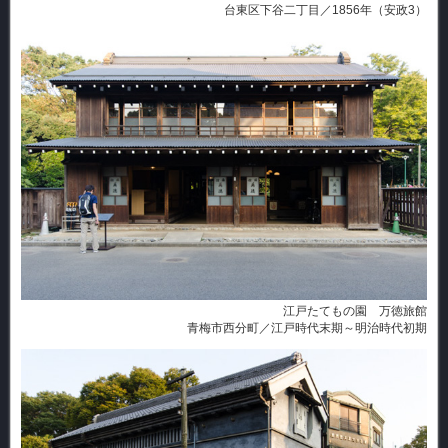
台東区下谷二丁目／1856年（安政3）
江戸たてもの園 万徳旅館
青梅市西分町／江戸時代末期～明治時代初期