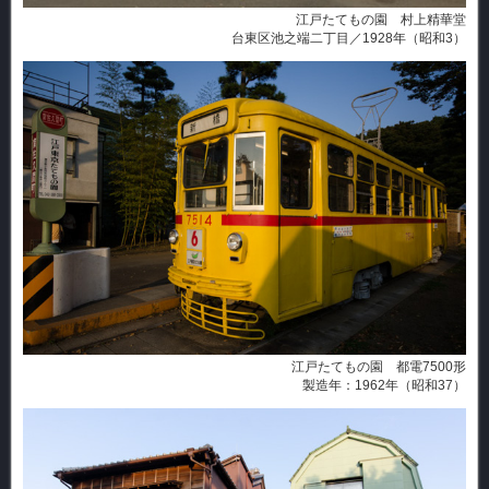
江戸たてもの園 村上精華堂
台東区池之端二丁目／1928年（昭和3）
江戸たてもの園 都電7500形
製造年：1962年（昭和37）