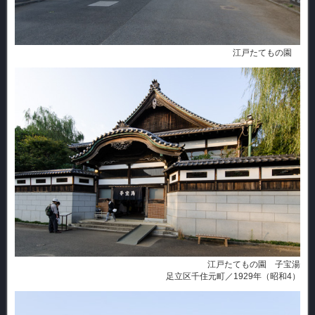
江戸たてもの園
江戸たてもの園 子宝湯
足立区千住元町／1929年（昭和4）