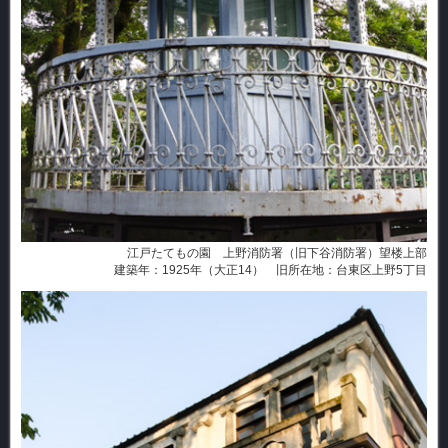
江戸たてもの園 上野消防署（旧下谷消防署）望楼上部
建築年：1925年（大正14） 旧所在地：台東区上野5丁目