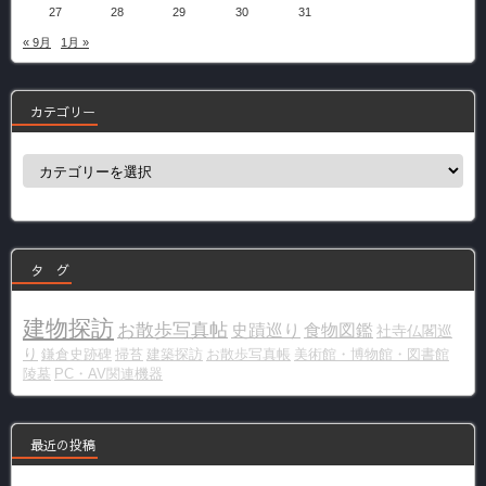
27
28
29
30
31
« 9月
1月 »
カテゴリー
カ
テ
ゴ
リ
ー
タ グ
建物探訪
お散歩写真帖
史蹟巡り
食物図鑑
社寺仏閣巡
り
鎌倉史跡碑
掃苔
建築探訪
お散歩写真帳
美術館・博物館・図書館
陵墓
PC・AV関連機器
最近の投稿