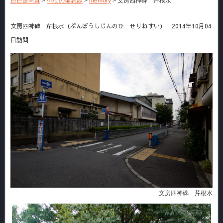
日日是写真
>
徘徊の備忘録
>
memory
>
文房四神碑 芹根水
文房四神碑 芹根水（ぶんぼうしじんのひ せりねすい） 2014年10月04
日訪問
文房四神碑 芹根水