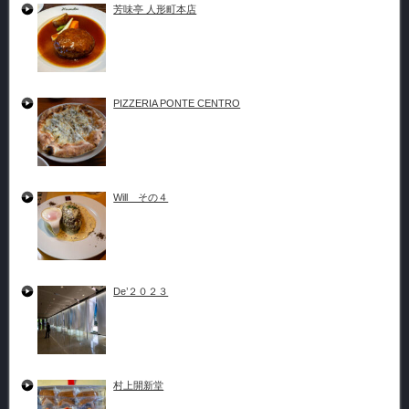
芳味亭 人形町本店
PIZZERIA PONTE CENTRO
Will その４
De’２０２３
村上開新堂