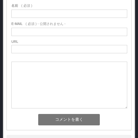
名前
( 必須 )
E-MAIL
( 必須 ) - 公開されません -
URL