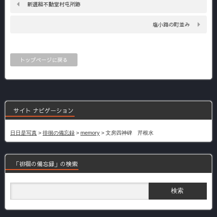
新選組不動堂村屯所跡
塩小路の町並み
トップページに戻る
サイト ナビゲーション
日日是写真
>
徘徊の備忘録
>
memory
>
文房四神碑 芹根水
「徘徊の備忘録」の検索