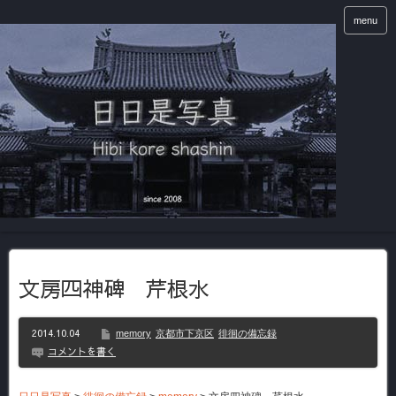
menu
文房四神碑 芹根水
2014.10.04
memory
京都市下京区
徘徊の備忘録
コメントを書く