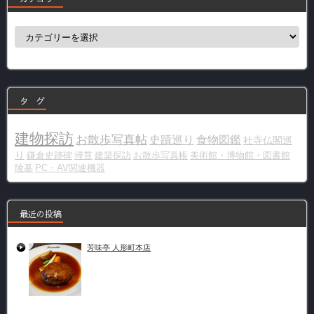
カ
テ
ゴ
リ
ー
タ グ
建物探訪
お散歩写真帖
史蹟巡り
食物図鑑
社寺仏閣巡
り
鎌倉史跡碑
掃苔
建築探訪
お散歩写真帳
美術館・博物館・図書館
陵墓
PC・AV関連機器
最近の投稿
芳味亭 人形町本店