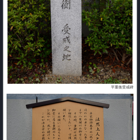
平重衡受戒碑