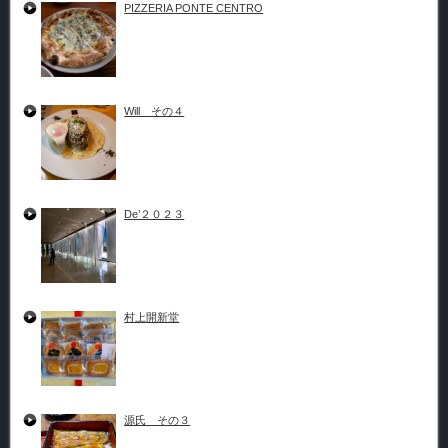
PIZZERIA PONTE CENTRO
Will その４
De’２０２３
村上開新堂
源氏 その３