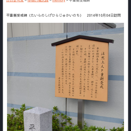
日日是写真
>
徘徊の備忘録
>
memory
>
平重衡受戒碑
平重衡受戒碑（たいらのしげひらじゅかいのち） 2014年10月04日訪問