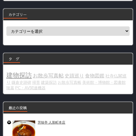
カテゴリー
カ
テ
ゴ
リ
ー
タ グ
建物探訪
お散歩写真帖
史蹟巡り
食物図鑑
社寺仏閣巡
り
鎌倉史跡碑
掃苔
建築探訪
お散歩写真帳
美術館・博物館・図書館
陵墓
PC・AV関連機器
最近の投稿
芳味亭 人形町本店