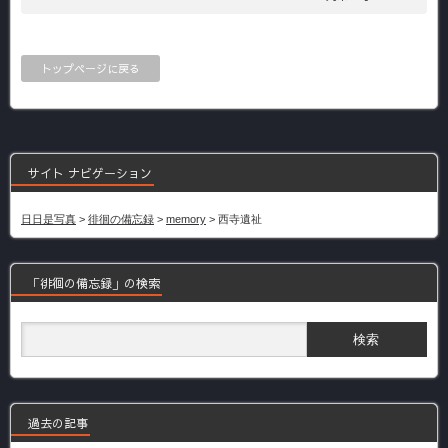
トップページに戻る
サイト ナビゲーション
日日是写真
>
徘徊の備忘録
>
memory
>
西寺遺祉
「徘徊の備忘録」の検索
過去の記事