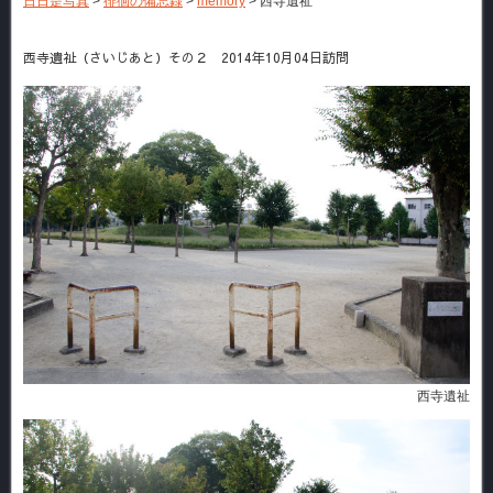
日日是写真
>
徘徊の備忘録
>
memory
>
西寺遺祉
西寺遺祉（さいじあと）その２ 2014年10月04日訪問
西寺遺祉