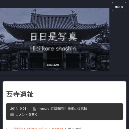
menu
西寺遺祉
2014.10.04
memory
京都市南区
徘徊の備忘録
コメントを書く