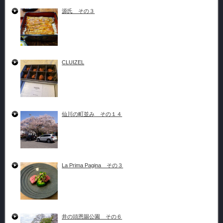
源氏 その３
CLUIZEL
仙川の町並み その１４
La Prima Pagina その３
井の頭恩賜公園 その６