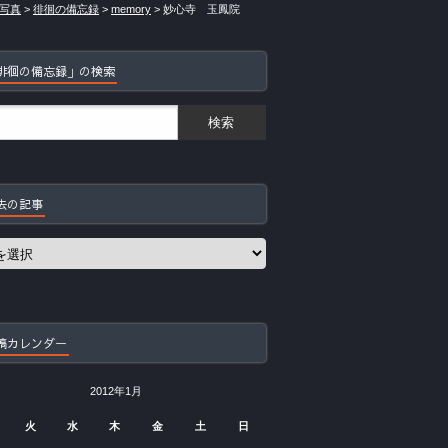
写真
>
徘徊の備忘録
>
memory
>
妙心寺 玉鳳院
徘徊の備忘録」の検索
去の記事
稿カレンダー
2012年1月
火
水
木
金
土
日