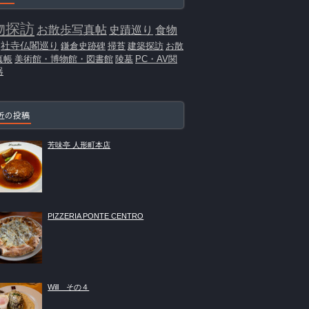
物探訪
お散歩写真帖
史蹟巡り
食物
社寺仏閣巡り
鎌倉史跡碑
掃苔
建築探訪
お散
真帳
美術館・博物館・図書館
陵墓
PC・AV関
器
近の投稿
芳味亭 人形町本店
PIZZERIA PONTE CENTRO
Will その４