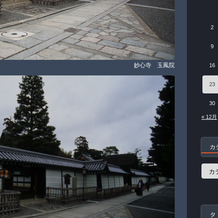
2
9
妙心寺 玉鳳院
16
23
30
« 12月
カ
カ
テ
ゴ
リ
ー
タ