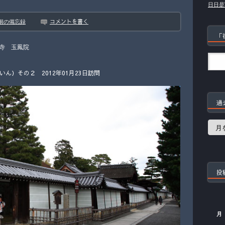
日日是
コメントを書く
徊の備忘録
「
寺 玉鳳院
ん）その２ 2012年01月23日訪問
過
過
去
の
記
事
投
月