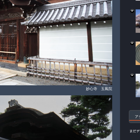
妙心寺 玉鳳院
ア
まだデ