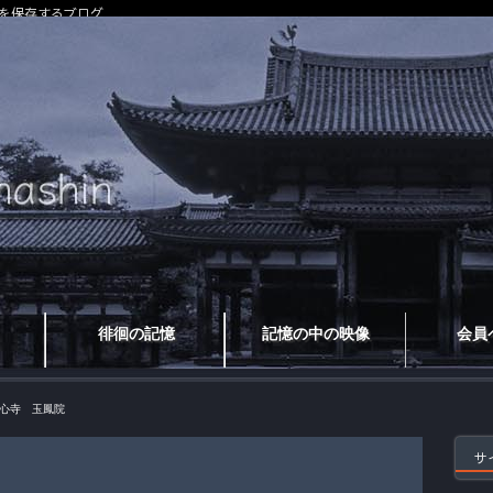
を保存するブログ
徘徊の記憶
記憶の中の映像
会員
心寺 玉鳳院
サ