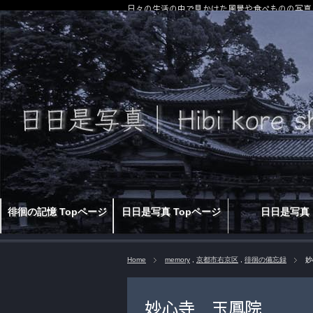
日々の生活の中で見かけた風景や食べものの写真
徘徊の記憶 Topページ
日日是写真 Topページ
日日是写真
Home
memory
,
京都市右京区
,
徘徊の備忘録
妙
妙心寺 玉鳳院