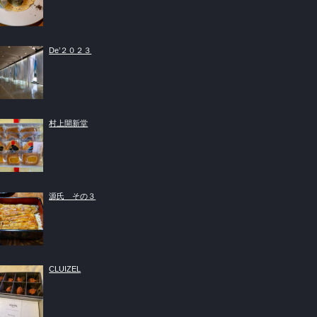
De’２０２３
村上開新堂
源氏 その３
CLUIZEL