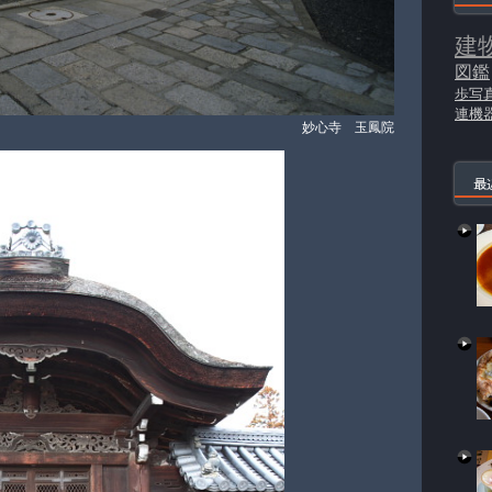
建
図鑑
歩写
連機
妙心寺 玉鳳院
最