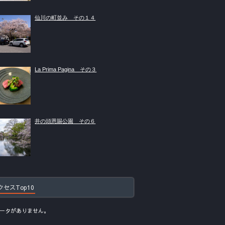
仙川の町並み その１４
La Prima Pagina その３
井の頭恩賜公園 その６
クセスTop10
ータがありません。