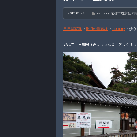
2012.01.23
memory
京都市右京区
徘
日日是写真
>
徘徊の備忘録
>
memory
>
妙心
妙心寺 玉鳳院（みょうしんじ ぎょくほうい