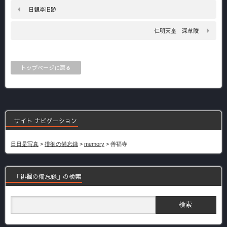
日観亭旧跡
仁明天皇 深草陵
トップページに戻る
サイト ナビゲーション
日日是写真
>
徘徊の備忘録
>
memory
>
善福寺
「徘徊の備忘録」の検索