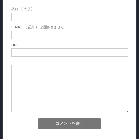
名前
( 必須 )
E-MAIL
( 必須 ) - 公開されません -
URL