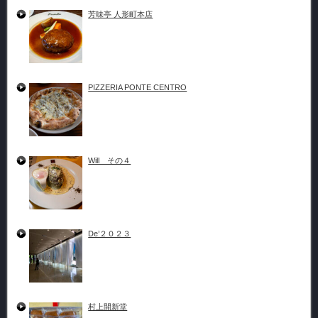
芳味亭 人形町本店
PIZZERIA PONTE CENTRO
Will その４
De’２０２３
村上開新堂