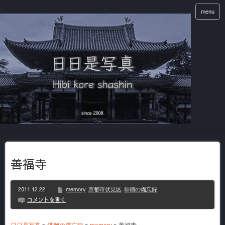
menu
善福寺
2011.12.22
memory
京都市伏見区
徘徊の備忘録
コメントを書く