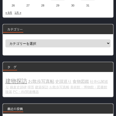
26
27
28
29
30
31
« 9月
1月 »
カテゴリー
カ
テ
ゴ
リ
ー
タ グ
建物探訪
お散歩写真帖
史蹟巡り
食物図鑑
社寺仏閣巡
り
鎌倉史跡碑
掃苔
建築探訪
お散歩写真帳
美術館・博物館・図書館
陵墓
PC・AV関連機器
最近の投稿