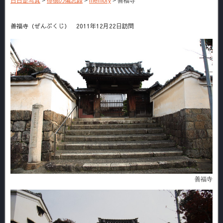
日日是写真
>
徘徊の備忘録
>
memory
>
善福寺
善福寺（ぜんぷくじ） 2011年12月22日訪問
善福寺