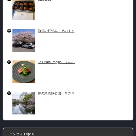
仙川の町並み その１４
La Prima Pagina その３
井の頭恩賜公園 その６
アクセスTop10