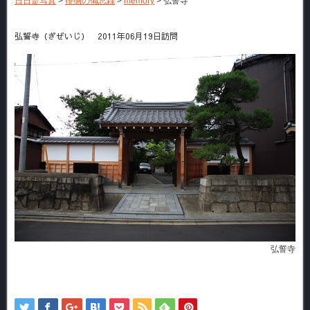
日日是写真
>
徘徊の備忘録
>
memory
>
弘誓寺
弘誓寺（ぎぜいじ） 2011年06月19日訪問
弘誓寺