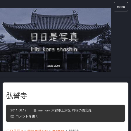
menu
弘誓寺
2011.06.19
memory
京都市上京区
徘徊の備忘録
コメントを書く