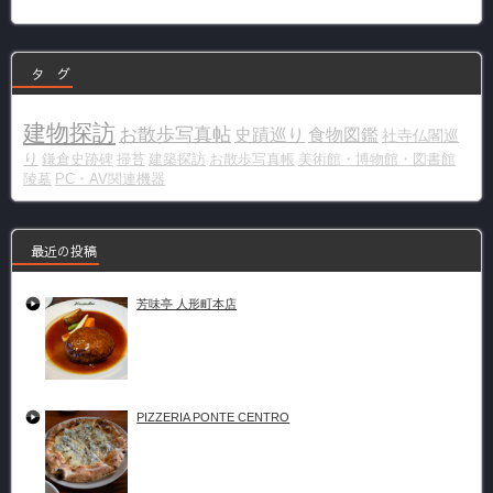
リ
ー
タ グ
建物探訪
お散歩写真帖
史蹟巡り
食物図鑑
社寺仏閣巡
り
鎌倉史跡碑
掃苔
建築探訪
お散歩写真帳
美術館・博物館・図書館
陵墓
PC・AV関連機器
最近の投稿
芳味亭 人形町本店
PIZZERIA PONTE CENTRO