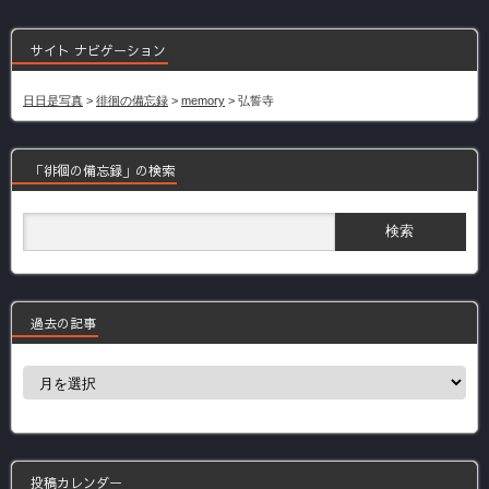
サイト ナビゲーション
日日是写真
>
徘徊の備忘録
>
memory
>
弘誓寺
「徘徊の備忘録」の検索
過去の記事
過
去
の
記
事
投稿カレンダー