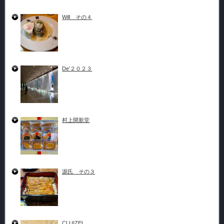
Will その４
De’２０２３
村上開新堂
源氏 その３
CLUIZEL