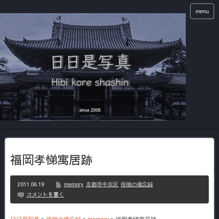
menu
福岡孝悌寓居跡
2011.06.19
memory
京都市中京区
徘徊の備忘録
コメントを書く