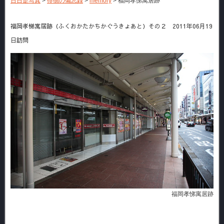
日日是写真
>
徘徊の備忘録
>
memory
>
福岡孝悌寓居跡
福岡孝悌寓居跡（ふくおかたかちかぐうきょあと）その２ 2011年06月19
日訪問
福岡孝悌寓居跡