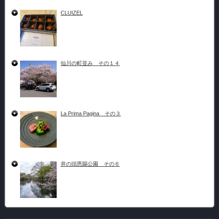
CLUIZEL
仙川の町並み その１４
La Prima Pagina その３
井の頭恩賜公園 その６