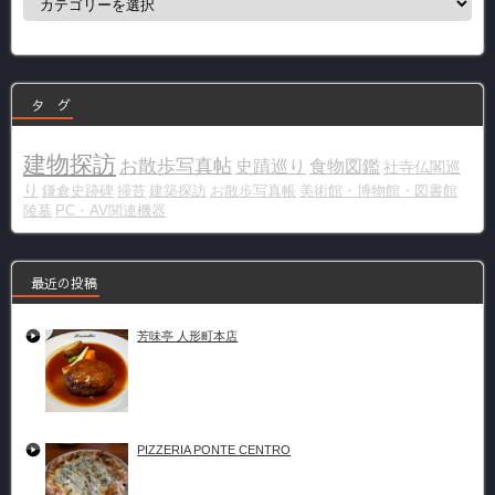
テ
ゴ
リ
ー
タ グ
建物探訪
お散歩写真帖
史蹟巡り
食物図鑑
社寺仏閣巡
り
鎌倉史跡碑
掃苔
建築探訪
お散歩写真帳
美術館・博物館・図書館
陵墓
PC・AV関連機器
最近の投稿
芳味亭 人形町本店
PIZZERIA PONTE CENTRO