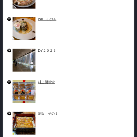
Will その４
De’２０２３
村上開新堂
源氏 その３