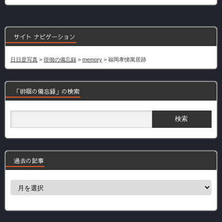
サイト ナビゲーション
日日是写真
>
徘徊の備忘録
>
memory
>
福岡孝悌寓居跡
「徘徊の備忘録」の検索
過去の記事
過
去
の
記
事