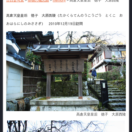
日日是写真
>
徘徊の備忘録
>
memory
>
高倉天皇皇后 徳子 大原西陵
高倉天皇皇后 徳子 大原西陵（たかくらてんのうこうごう とくこ お
おはらにしのみささぎ） 2010年12月19日訪問
高倉天皇皇后 徳子 大原西陵