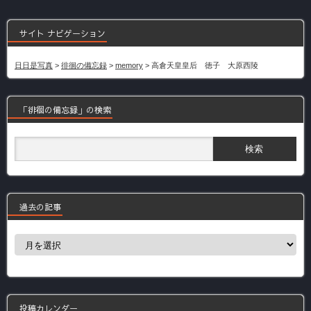
サイト ナビゲーション
日日是写真
>
徘徊の備忘録
>
memory
>
高倉天皇皇后 徳子 大原西陵
「徘徊の備忘録」の検索
過去の記事
過
去
の
記
事
投稿カレンダー