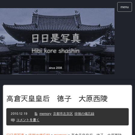
menu
高倉天皇皇后 徳子 大原西陵
2010.12.19
memory
京都市左京区
徘徊の備忘録
コメントを書く