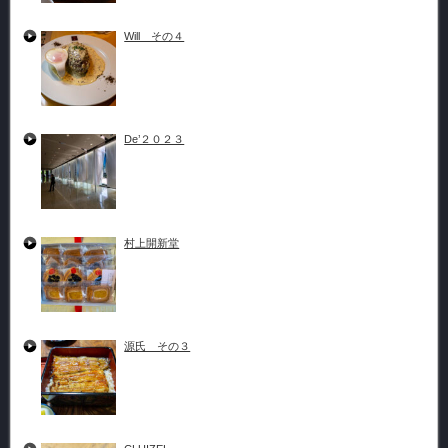
Will その４
De’２０２３
村上開新堂
源氏 その３