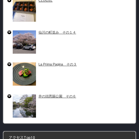
CLUIZEL
仙川の町並み その１４
La Prima Pagina その３
井の頭恩賜公園 その６
アクセスTop10