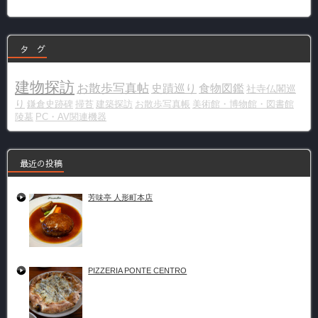
リ
ー
タ グ
建物探訪
お散歩写真帖
史蹟巡り
食物図鑑
社寺仏閣巡
り
鎌倉史跡碑
掃苔
建築探訪
お散歩写真帳
美術館・博物館・図書館
陵墓
PC・AV関連機器
最近の投稿
芳味亭 人形町本店
PIZZERIA PONTE CENTRO