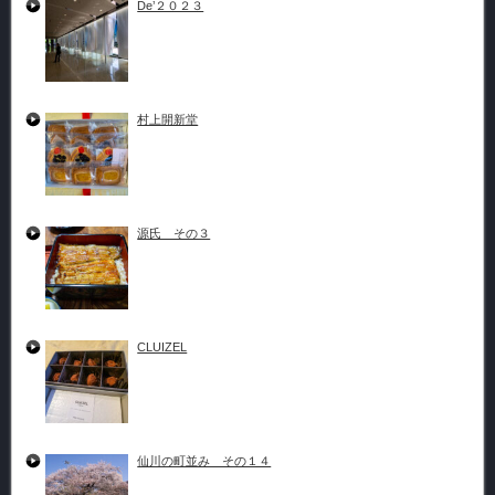
De’２０２３
村上開新堂
源氏 その３
CLUIZEL
仙川の町並み その１４