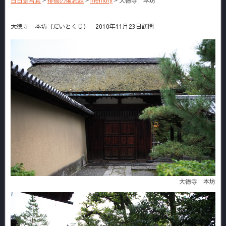
日日是写真
>
徘徊の備忘録
>
memory
>
大徳寺 本坊
大徳寺 本坊（だいとくじ） 2010年11月23日訪問
大徳寺 本坊