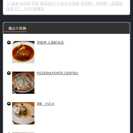
り
鎌倉史跡碑
掃苔
建築探訪
お散歩写真帳
美術館・博物館・図書館
陵墓
PC・AV関連機器
最近の投稿
芳味亭 人形町本店
PIZZERIA PONTE CENTRO
Will その４