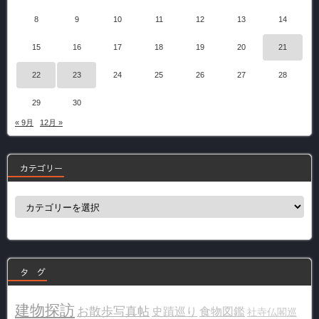
8
9
10
11
12
13
14
15
16
17
18
19
20
21
22
23
24
25
26
27
28
29
30
« 9月
12月 »
カテゴリー
カ
テ
ゴ
リ
ー
タ グ
建物探訪
お散歩写真帖
史蹟巡り
食物図鑑
社寺仏閣巡