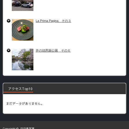
La Prima Pagina その３
井の頭恩賜公園 その６
アクセスTop10
まだデータがありません。
Copyright ©
日日是写真