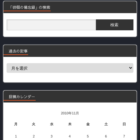
「徘徊の備忘録」の検索
過去の記事
過
去
の
記
事
投稿カレンダー
2010年11月
月
火
水
木
金
土
日
1
2
3
4
5
6
7