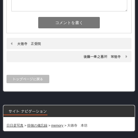
大徳寺 正受院
後藤一乗之墓所 常徳寺
トップページに戻る
サイト ナビゲーション
日日是写真
>
徘徊の備忘録
>
memory
>
大徳寺 本坊