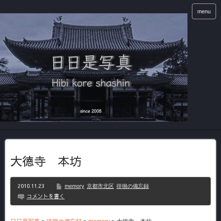
menu
大徳寺 本坊
2010.11.23
memory
京都市北区
徘徊の備忘録
コメントを書く