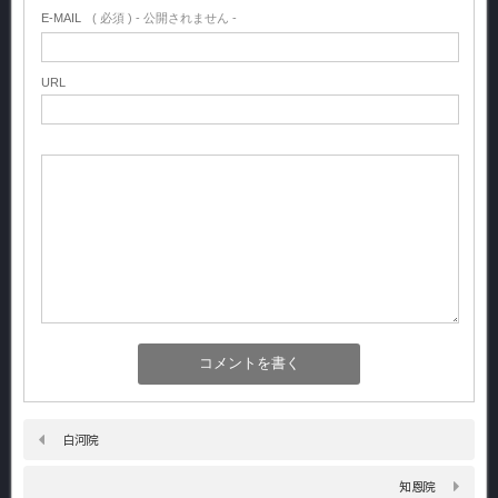
E-MAIL
( 必須 ) - 公開されません -
URL
白河院
知恩院