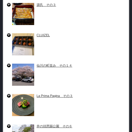
源氏 その３
CLUIZEL
仙川の町並み その１４
La Prima Pagina その３
井の頭恩賜公園 その６