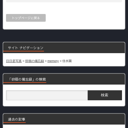
トップページに戻る
サイト ナビゲーション
日日是写真
>
徘徊の備忘録
>
memory
>
佳水園
「徘徊の備忘録」の検索
過去の記事