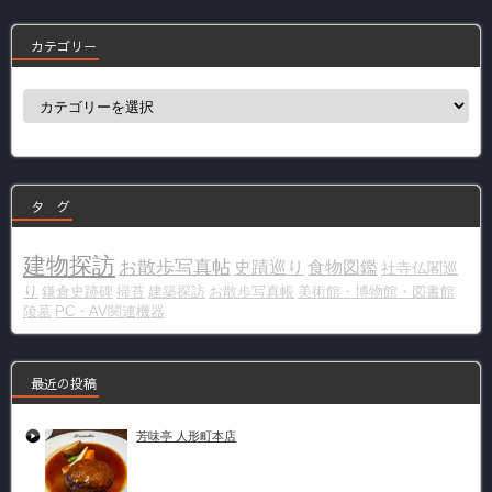
カテゴリー
カ
テ
ゴ
リ
ー
タ グ
建物探訪
お散歩写真帖
史蹟巡り
食物図鑑
社寺仏閣巡
り
鎌倉史跡碑
掃苔
建築探訪
お散歩写真帳
美術館・博物館・図書館
陵墓
PC・AV関連機器
最近の投稿
芳味亭 人形町本店