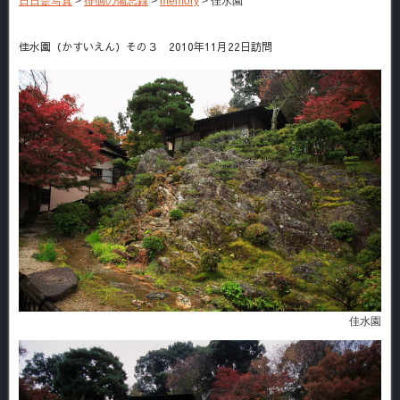
日日是写真
>
徘徊の備忘録
>
memory
>
佳水園
佳水園（かすいえん）その３ 2010年11月22日訪問
佳水園