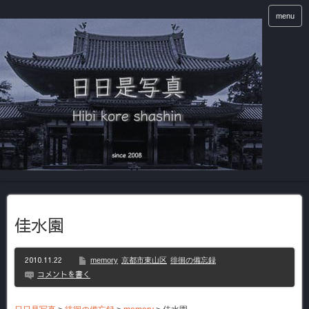
menu
佳水園
2010.11.22
memory
京都市東山区
徘徊の備忘録
コメントを書く