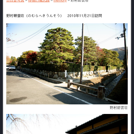
日日是写真
>
徘徊の備忘録
>
memory
>
野村碧雲荘
野村碧雲荘（のむらへきうんそう） 2010年11月21日訪問
野村碧雲荘