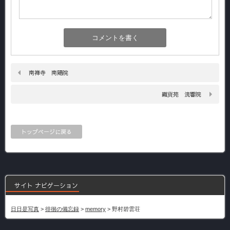
南禅寺 南陽院
織寶苑 流響院
トップページに戻る
サイト ナビゲーション
日日是写真
>
徘徊の備忘録
>
memory
>
野村碧雲荘