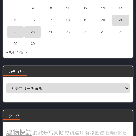
8
9
10
11
12
13
14
15
16
17
18
19
20
21
22
23
24
25
26
27
28
29
30
« 9月
12月 »
カテゴリー
カ
テ
ゴ
リ
ー
タ グ
建物探訪
お散歩写真帖
史蹟巡り
食物図鑑
社寺仏閣巡