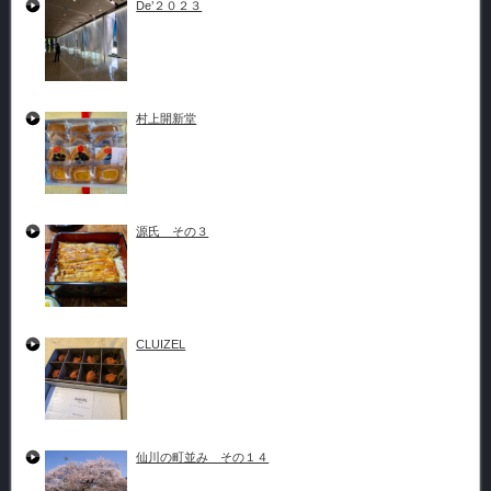
De’２０２３
村上開新堂
源氏 その３
CLUIZEL
仙川の町並み その１４