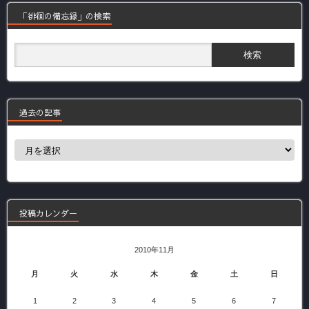
「徘徊の備忘録」の検索
過去の記事
過
去
の
記
事
投稿カレンダー
2010年11月
月
火
水
木
金
土
日
1
2
3
4
5
6
7