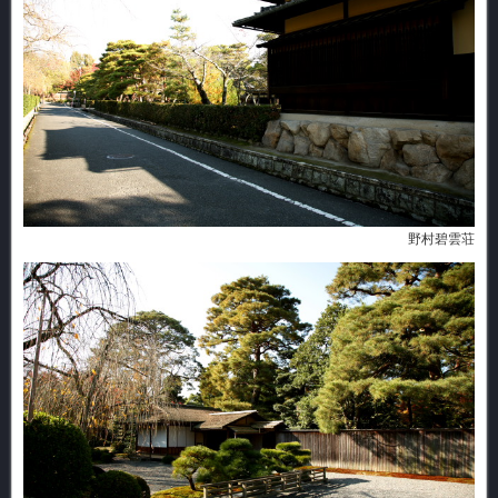
野村碧雲荘