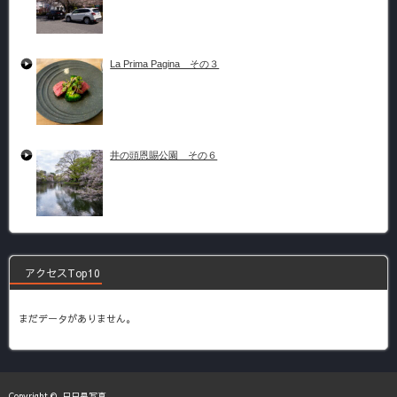
La Prima Pagina その３
井の頭恩賜公園 その６
アクセスTop10
まだデータがありません。
Copyright ©
日日是写真