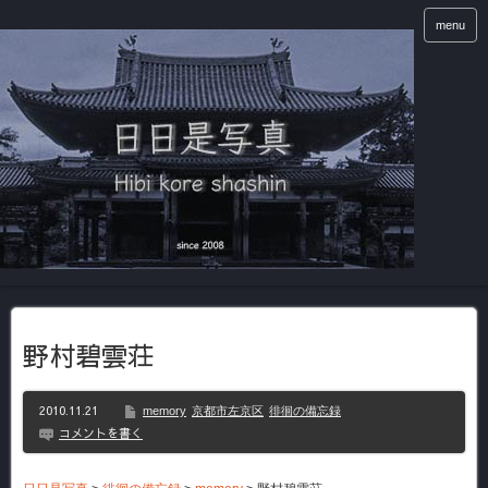
menu
野村碧雲荘
2010.11.21
memory
京都市左京区
徘徊の備忘録
コメントを書く