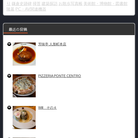
り
鎌倉史跡碑
掃苔
建築探訪
お散歩写真帳
美術館・博物館・図書館
陵墓
PC・AV関連機器
最近の投稿
芳味亭 人形町本店
PIZZERIA PONTE CENTRO
Will その４