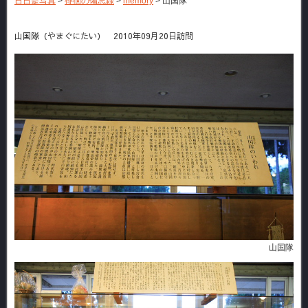
日日是写真
>
徘徊の備忘録
>
memory
>
山国隊
山国隊（やまぐにたい） 2010年09月20日訪問
山国隊