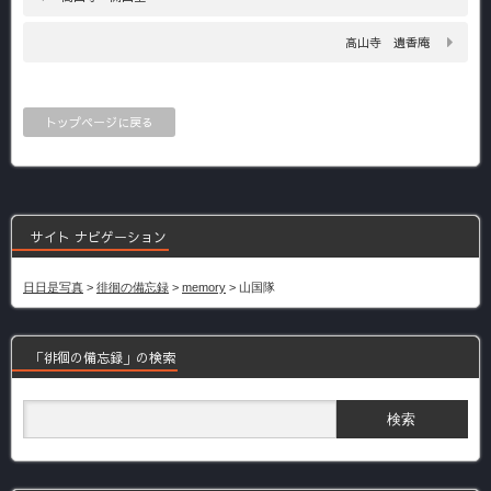
高山寺 遺香庵
トップページに戻る
サイト ナビゲーション
日日是写真
>
徘徊の備忘録
>
memory
>
山国隊
「徘徊の備忘録」の検索