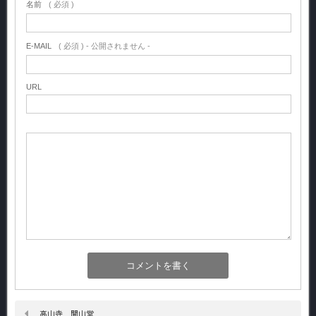
名前
( 必須 )
E-MAIL
( 必須 ) - 公開されません -
URL
高山寺 開山堂