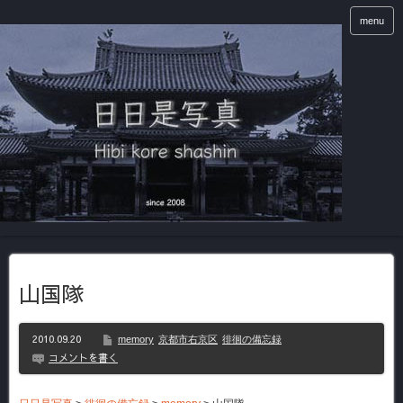
menu
山国隊
2010.09.20
memory
京都市右京区
徘徊の備忘録
コメントを書く