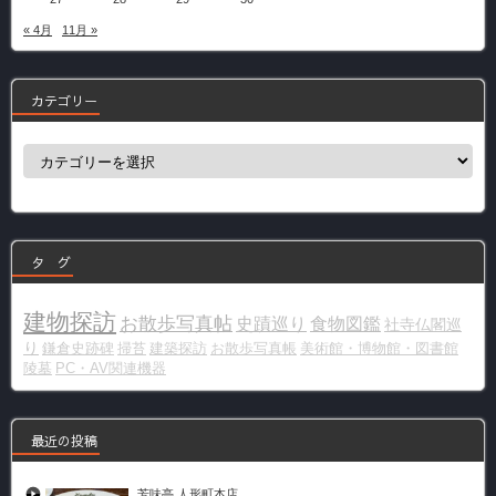
« 4月
11月 »
カテゴリー
カ
テ
ゴ
リ
ー
タ グ
建物探訪
お散歩写真帖
史蹟巡り
食物図鑑
社寺仏閣巡
り
鎌倉史跡碑
掃苔
建築探訪
お散歩写真帳
美術館・博物館・図書館
陵墓
PC・AV関連機器
最近の投稿
芳味亭 人形町本店