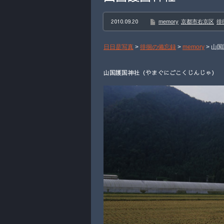
2010.09.20
memory
京都市右京区
徘
日日是写真
>
徘徊の備忘録
>
memory
>
山国
山国護国神社（やまぐにごこくじんじゃ） 20