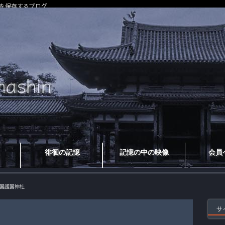
を保存するブログ
徘徊の記憶
記憶の中の映像
会員
国護国神社
サ