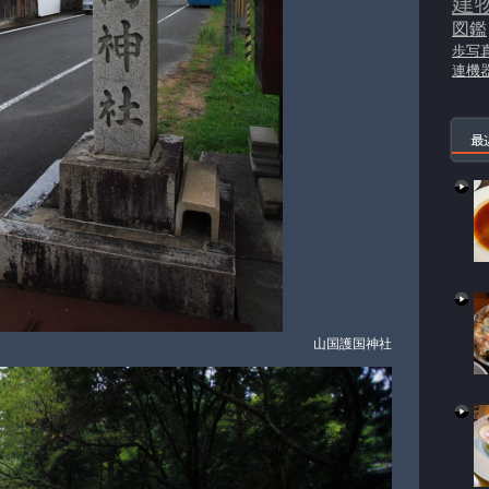
建
図鑑
歩写
連機
最
山国護国神社