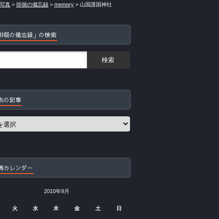
写真
>
徘徊の備忘録
>
memory
>
山国護国神社
徘徊の備忘録」の検索
去の記事
稿カレンダー
2010年9月
火
水
木
金
土
日