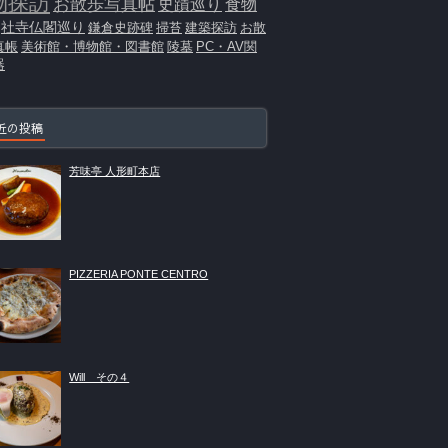
物探訪
お散歩写真帖
史蹟巡り
食物
社寺仏閣巡り
鎌倉史跡碑
掃苔
建築探訪
お散
真帳
美術館・博物館・図書館
陵墓
PC・AV関
器
近の投稿
芳味亭 人形町本店
PIZZERIA PONTE CENTRO
Will その４