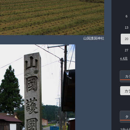
6
13
山国護国神社
20
27
« 4月
カ
カ
テ
ゴ
リ
ー
タ