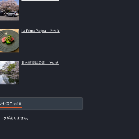
La Prima Pagina その３
井の頭恩賜公園 その６
クセスTop10
ータがありません。