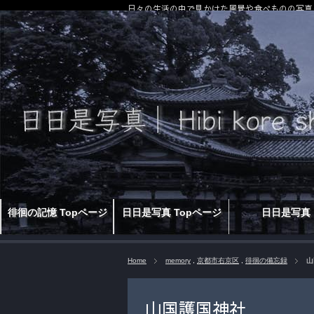
日々の生活の中で見かけた風景や食べものの写真
徘徊の記憶 Topページ
日日是写真 Topページ
日日是写真
Home
memory
,
京都市右京区
,
徘徊の備忘録
山
山国護国神社