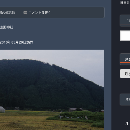
日日是
コメントを書く
徊の備忘録
「
護国神社
10年09月20日訪問
過
過
去
の
記
事
投
月