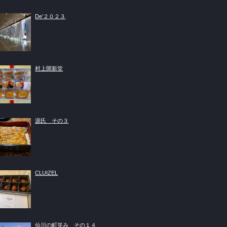
De’２０２３
村上開新堂
源氏 その３
CLUIZEL
仙川の町並み その１４