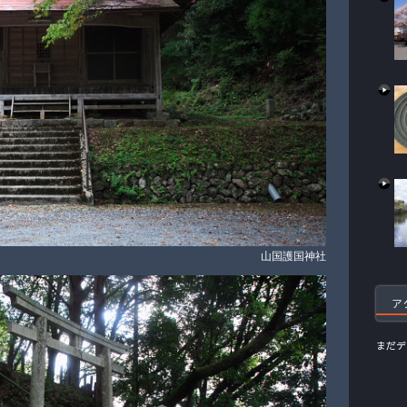
山国護国神社
ア
まだデ