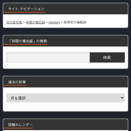
サイト ナビゲーション
日日是写真
>
徘徊の備忘録
>
memory
>
長岡宮大極殿跡
「徘徊の備忘録」の検索
過去の記事
過
去
の
記
事
投稿カレンダー