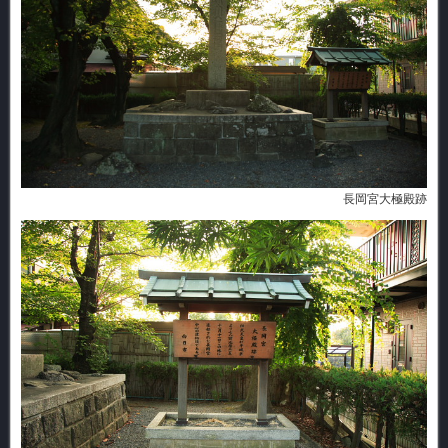
長岡宮大極殿跡