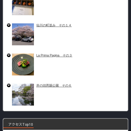
仙川の町並み その１４
La Prima Pagina その３
井の頭恩賜公園 その６
アクセスTop10