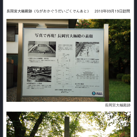
長岡宮大極殿跡（ながおかぐうだいごくでんあと） 2010年09月19日訪問
長岡宮大極殿跡