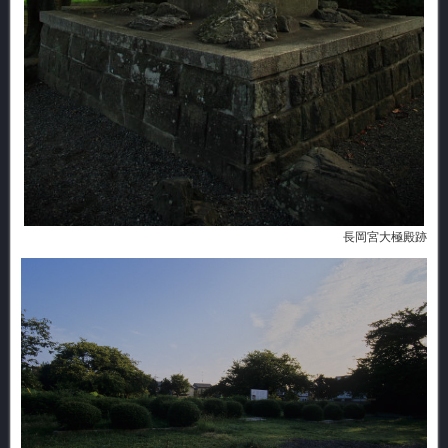
長岡宮大極殿跡