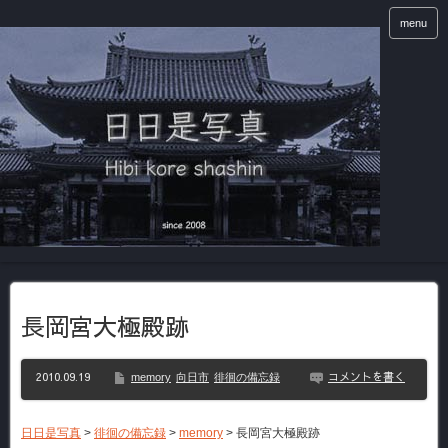
menu
長岡宮大極殿跡
2010.09.19
コメントを書く
memory
向日市
徘徊の備忘録
日日是写真
>
徘徊の備忘録
>
memory
>
長岡宮大極殿跡