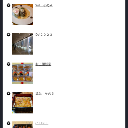
Will その４
De’２０２３
村上開新堂
源氏 その３
CLUIZEL