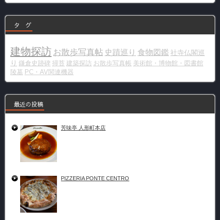
ー
タ グ
建物探訪
お散歩写真帖
史蹟巡り
食物図鑑
社寺仏閣巡
り
鎌倉史跡碑
掃苔
建築探訪
お散歩写真帳
美術館・博物館・図書館
陵墓
PC・AV関連機器
最近の投稿
芳味亭 人形町本店
PIZZERIA PONTE CENTRO