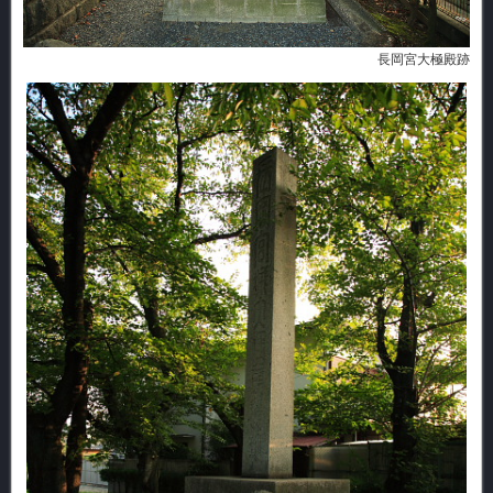
長岡宮大極殿跡