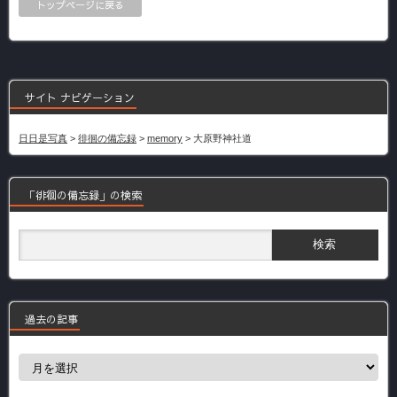
トップページに戻る
サイト ナビゲーション
日日是写真
>
徘徊の備忘録
>
memory
>
大原野神社道
「徘徊の備忘録」の検索
過去の記事
過
去
の