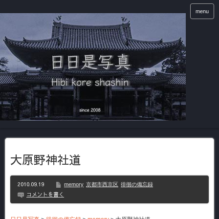
menu
大原野神社道
2010.09.19
memory
京都市西京区
徘徊の備忘録
コメントを書く