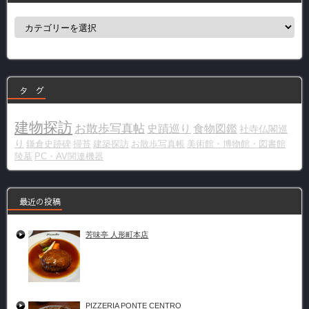
カ
テ
ゴ
リ
ー
タ グ
建物探訪
お散歩写真帖
史蹟巡り
食物図鑑
社寺仏閣巡
り
鎌倉史跡碑
掃苔
建築探訪
お散歩写真帳
美術館・博物館・図書館
陵墓
PC・AV関連機器
最近の投稿
芳味亭 人形町本店
PIZZERIA PONTE CENTRO