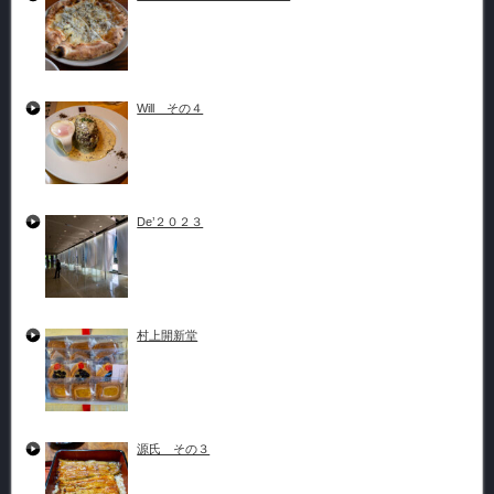
Will その４
De’２０２３
村上開新堂
源氏 その３