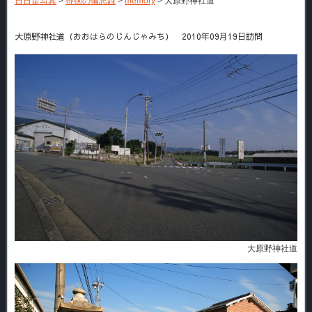
日日是写真
>
徘徊の備忘録
>
memory
>
大原野神社道
大原野神社道（おおはらのじんじゃみち） 2010年09月19日訪問
大原野神社道