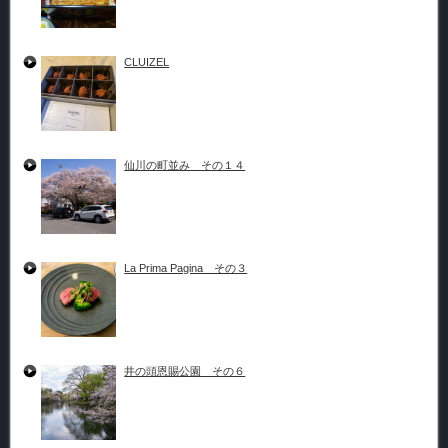
CLUIZEL
仙川の町並み その１４
La Prima Pagina その３
井の頭恩賜公園 その６