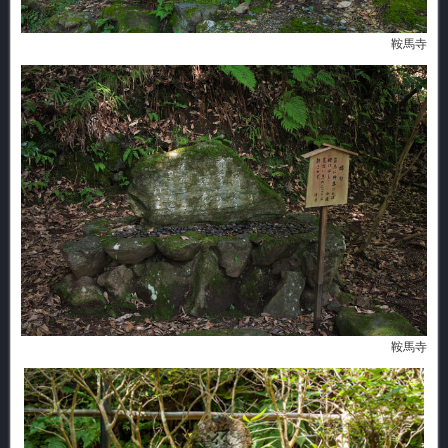
鞍馬寺
鞍馬寺