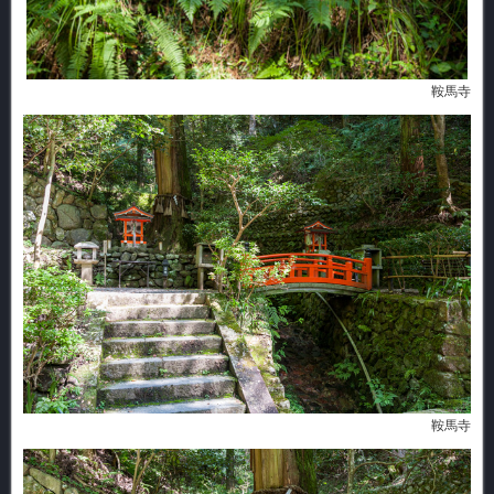
鞍馬寺
鞍馬寺