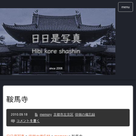
menu
鞍馬寺
2010.09.18
memory
京都市左京区
徘徊の備忘録
コメントを書く