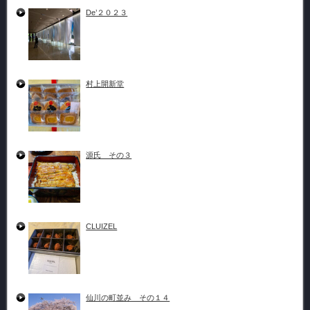
De’２０２３
村上開新堂
源氏 その３
CLUIZEL
仙川の町並み その１４