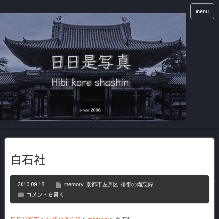
menu
白石社
2010.09.18
memory
京都市左京区
徘徊の備忘録
コメントを書く