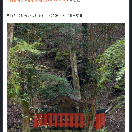
日日是写真
>
徘徊の備忘録
>
memory
>
白石社
白石社（しらいししゃ） 2010年09月18日訪問