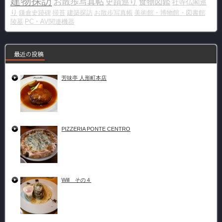
建物探訪
お散歩写真帖
史蹟巡り
食物図鑑
社寺仏閣巡
り
鎌倉史跡碑
掃苔
建築探訪
お散歩写真帳
美術館・博物館・図書館
陵墓
PC・AV関連機器
最近の投稿
芳味亭 人形町本店
PIZZERIA PONTE CENTRO
Will その４