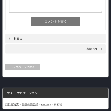
梅宮社
烏帽子岩
トップページに戻る
サイト ナビゲーション
日日是写真
>
徘徊の備忘録
>
memory
>
白石社