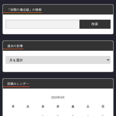
「徘徊の備忘録」の検索
過去の記事
過
去
の
記
事
投稿カレンダー
2010年9月
月
火
水
木
金
土
日