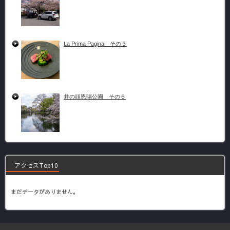
La Prima Pagina その３
井の頭恩賜公園 その６
アクセスTop10
まだデータがありません。