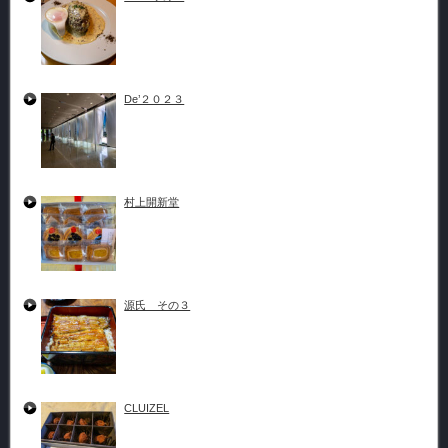
De’２０２３
村上開新堂
源氏 その３
CLUIZEL