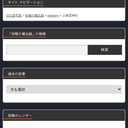
サイト ナビゲーション
日日是写真
>
徘徊の備忘録
>
memory
>
上御霊神社
「徘徊の備忘録」の検索
過去の記事
過
去
の
記
事
投稿カレンダー