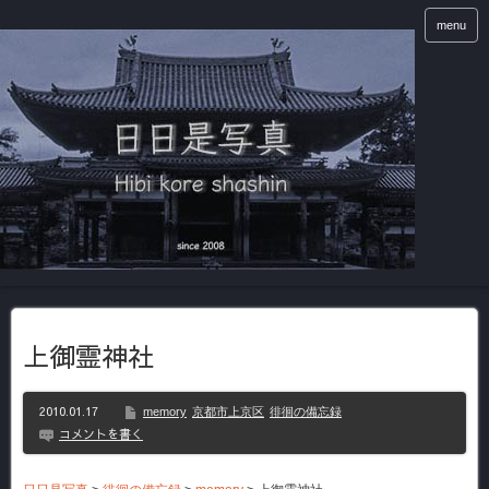
menu
上御霊神社
2010.01.17
memory
京都市上京区
徘徊の備忘録
コメントを書く