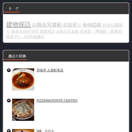
タ グ
建物探訪
お散歩写真帖
史蹟巡り
食物図鑑
社寺仏閣巡
り
鎌倉史跡碑
掃苔
建築探訪
お散歩写真帳
美術館・博物館・図書館
陵墓
PC・AV関連機器
最近の投稿
芳味亭 人形町本店
PIZZERIA PONTE CENTRO
Will その４