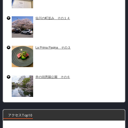
仙川の町並み その１４
La Prima Pagina その３
井の頭恩賜公園 その６
アクセスTop10