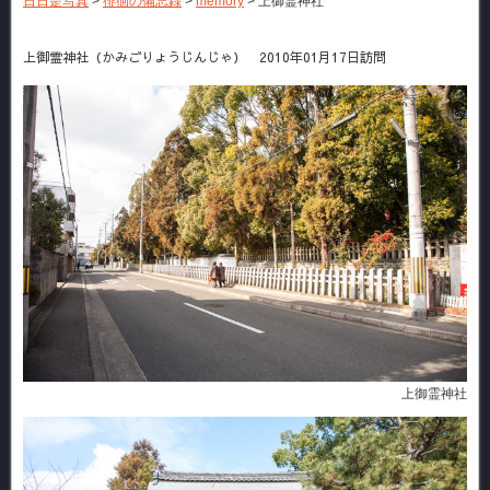
日日是写真
>
徘徊の備忘録
>
memory
>
上御霊神社
上御霊神社（かみごりょうじんじゃ） 2010年01月17日訪問
上御霊神社