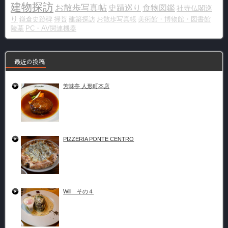
建物探訪
お散歩写真帖
史蹟巡り
食物図鑑
社寺仏閣巡
り
鎌倉史跡碑
掃苔
建築探訪
お散歩写真帳
美術館・博物館・図書館
陵墓
PC・AV関連機器
最近の投稿
芳味亭 人形町本店
PIZZERIA PONTE CENTRO
Will その４