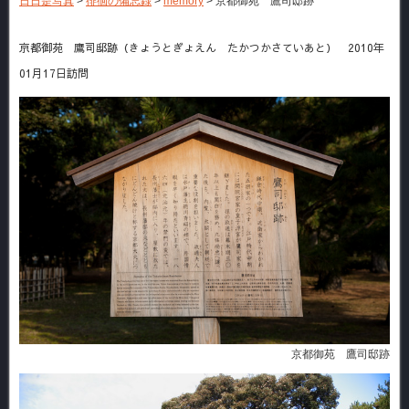
日日是写真
>
徘徊の備忘録
>
memory
>
京都御苑 鷹司邸跡
京都御苑 鷹司邸跡（きょうとぎょえん たかつかさていあと） 2010年
01月17日訪問
京都御苑 鷹司邸跡