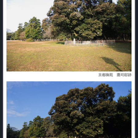
京都御苑 鷹司邸跡