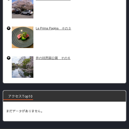
La Prima Pagina その３
井の頭恩賜公園 その６
アクセスTop10
まだデータがありません。