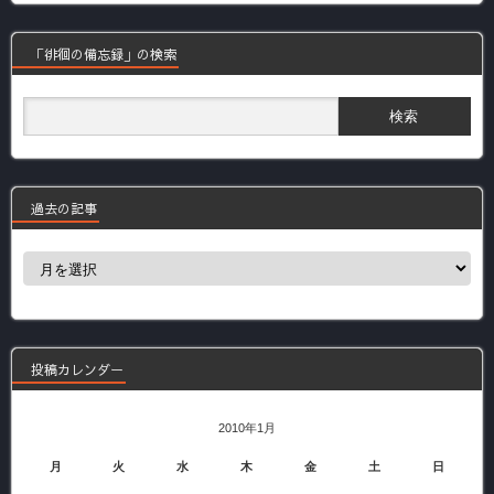
「徘徊の備忘録」の検索
過去の記事
過
去
の
記
事
投稿カレンダー
2010年1月
月
火
水
木
金
土
日