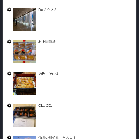
De’２０２３
村上開新堂
源氏 その３
CLUIZEL
仙川の町並み その１４