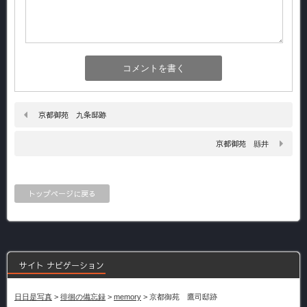
京都御苑 九条邸跡
京都御苑 縣井
トップページに戻る
サイト ナビゲーション
日日是写真
>
徘徊の備忘録
>
memory
>
京都御苑 鷹司邸跡