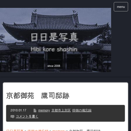
menu
京都御苑 鷹司邸跡
2010.01.17
memory
京都市上京区
徘徊の備忘録
コメントを書く