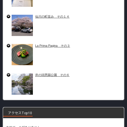
仙川の町並み その１４
La Prima Pagina その３
井の頭恩賜公園 その６
アクセスTop10