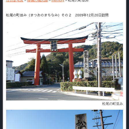
日日是写真
>
徘徊の備忘録
>
memory
>
松尾の町並み
松尾の町並み（まつおのまちなみ）その２ 2009年12月20日訪問
松尾の町並み