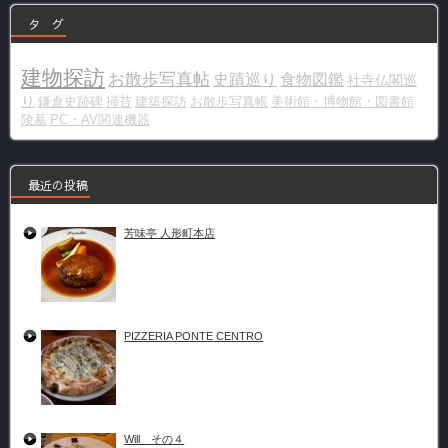
タ グ
建物探訪
お散歩写真帖
史蹟巡り
食物図鑑
社寺仏閣巡
り
鎌倉史跡碑
掃苔
建築探訪
お散歩写真帳
美術館・博物館・図書館
陵墓
PC・AV関連機器
最近の投稿
芳味亭 人形町本店
PIZZERIA PONTE CENTRO
Will その４