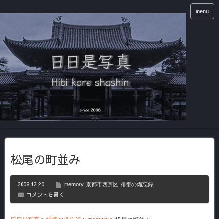
menu
松尾の町並み
2009.12.20
memory
京都市西京区
徘徊の備忘録
コメントを書く