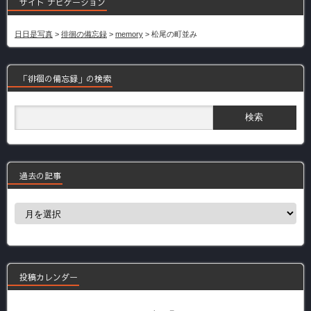
サイト ナビゲーション
日日是写真
>
徘徊の備忘録
>
memory
>
松尾の町並み
「徘徊の備忘録」の検索
過去の記事
過
去
の
記
事
投稿カレンダー