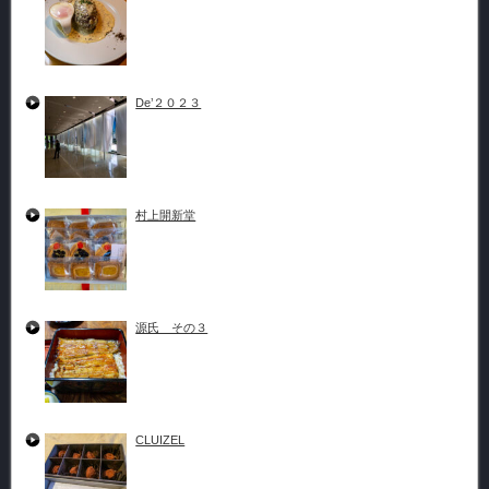
De’２０２３
村上開新堂
源氏 その３
CLUIZEL