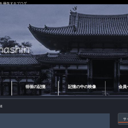
を保存するブログ
徘徊の記憶
記憶の中の映像
会員
道
サ