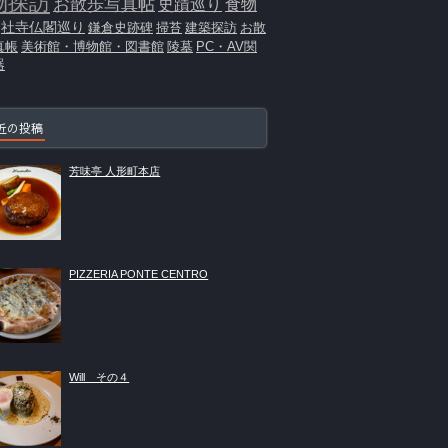
物探訪
お散歩写真帖
史蹟巡り
食物
社寺仏閣巡り
鎌倉史跡碑
掃苔
建築探訪
お散
真帳
美術館・博物館・図書館
陵墓
PC・AV関
器
近の投稿
芳味亭 人形町本店
PIZZERIA PONTE CENTRO
Will その４