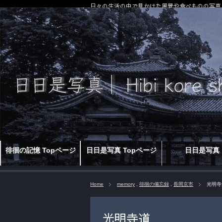
日々の生活の中で見かけた風景や食べものの写真
徘徊の記憶 Topページ
日日是写真 Topページ
日日是写真
Home
memory
,
徘徊の備忘録
,
長岡京市
光明寺
光明寺道