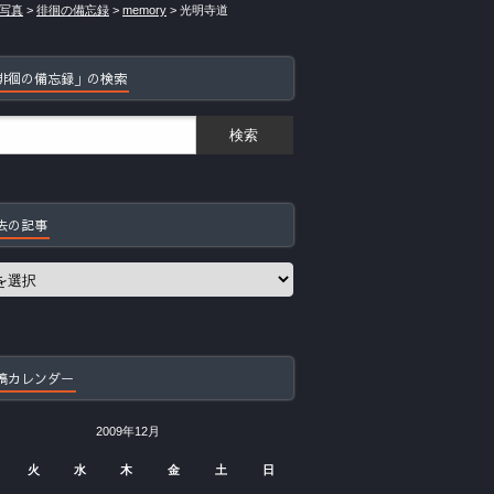
写真
>
徘徊の備忘録
>
memory
>
光明寺道
徘徊の備忘録」の検索
去の記事
稿カレンダー
2009年12月
火
水
木
金
土
日