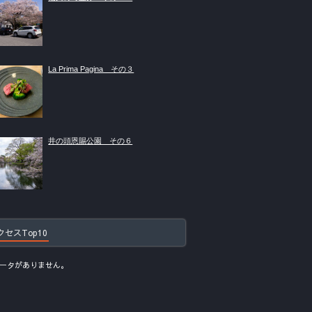
La Prima Pagina その３
井の頭恩賜公園 その６
クセスTop10
ータがありません。