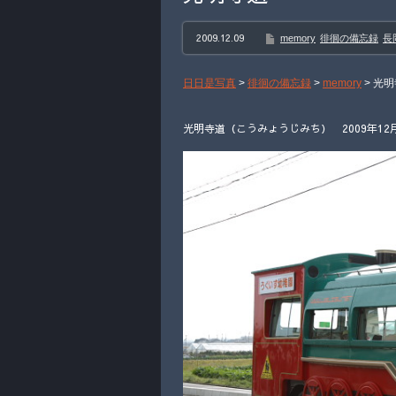
2009.12.09
memory
徘徊の備忘録
長
日日是写真
>
徘徊の備忘録
>
memory
>
光明
光明寺道（こうみょうじみち） 2009年12