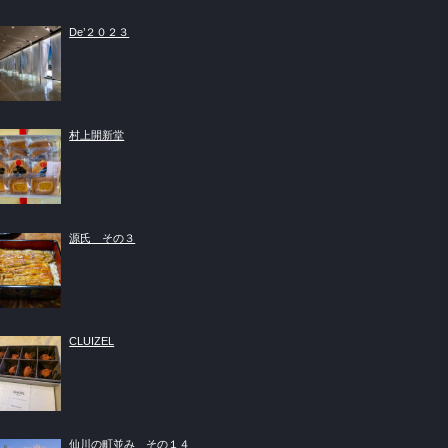
De’２０２３
村上開新堂
源氏 その３
CLUIZEL
仙川の町並み その１４