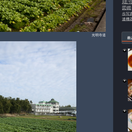
建
図鑑
歩写
連機
光明寺道
最