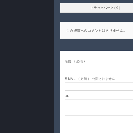
トラックバック ( 0 )
この記事へのコメントはありません。
名前
( 必須 )
E-MAIL
( 必須 ) - 公開されません -
URL