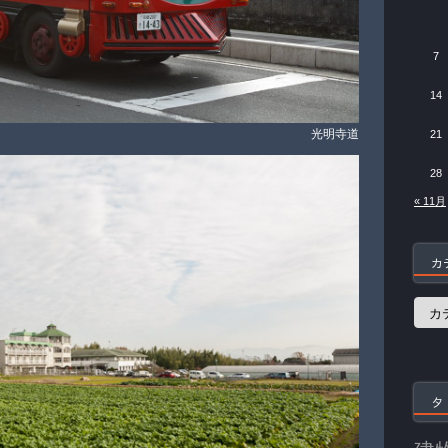
7
14
光明寺道
21
28
« 11月
カ
カ
テ
ゴ
リ
ー
タ