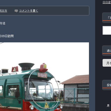
日日是
コメントを書く
岡京市
「
寺道
月09日訪問
過
過
去
の
記
事
投
月