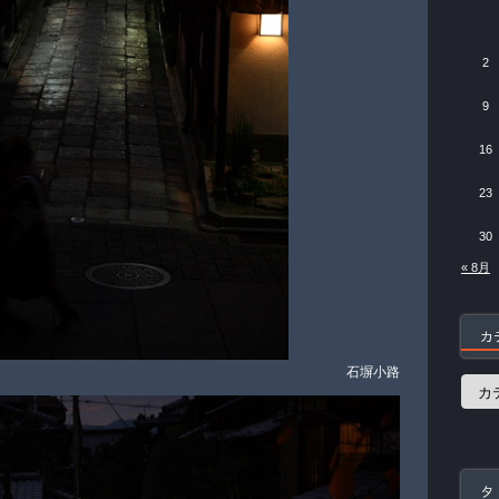
2
9
16
23
30
« 8月
カ
石塀小路
カ
テ
ゴ
リ
ー
タ