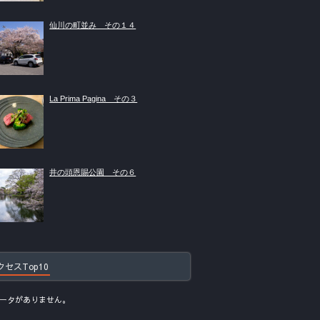
仙川の町並み その１４
La Prima Pagina その３
井の頭恩賜公園 その６
クセスTop10
ータがありません。