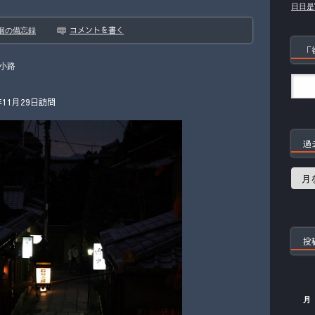
日日是
コメントを書く
徊の備忘録
「
小路
11月29日訪問
過
過
去
の
記
事
投
月