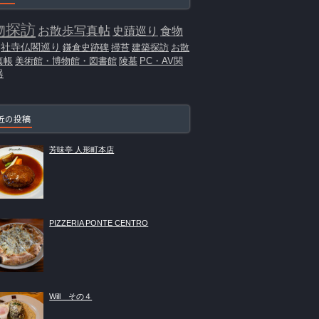
物探訪
お散歩写真帖
史蹟巡り
食物
社寺仏閣巡り
鎌倉史跡碑
掃苔
建築探訪
お散
真帳
美術館・博物館・図書館
陵墓
PC・AV関
器
近の投稿
芳味亭 人形町本店
PIZZERIA PONTE CENTRO
Will その４