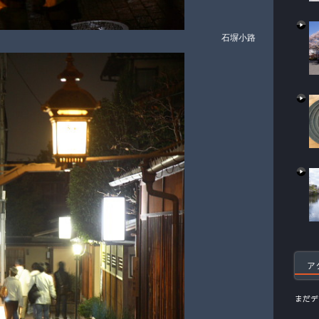
石塀小路
ア
まだデ