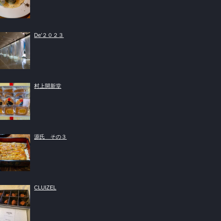
De’２０２３
村上開新堂
源氏 その３
CLUIZEL