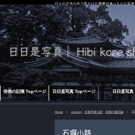
日々の生活の中で見かけた風景や食べものの写真
徘徊の記憶 Topページ
日日是写真 Topページ
日日是写真
Home
memory
,
京都市東山区
,
徘徊の備忘録
石
石塀小路