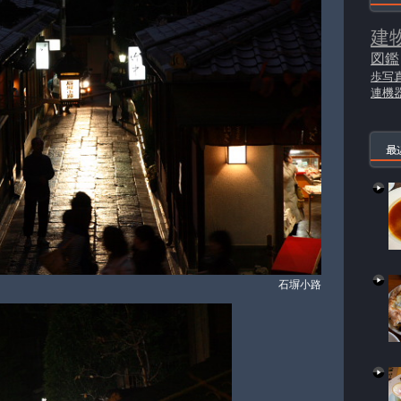
建
図鑑
歩写
連機
最
石塀小路