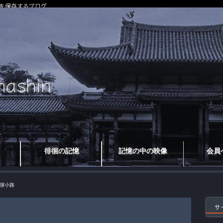
を保存するブログ
徘徊の記憶
記憶の中の映像
会員
塀小路
サ