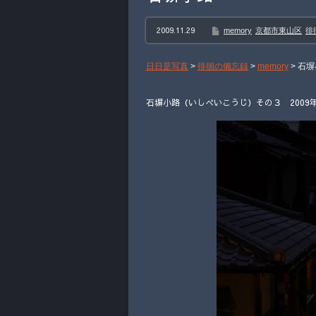
2009.11.29
memory
京都市東山区
徘
日日是写真
>
徘徊の備忘録
>
memory
>
石塀
石塀小路（いしべいこうじ）その３ 2009年