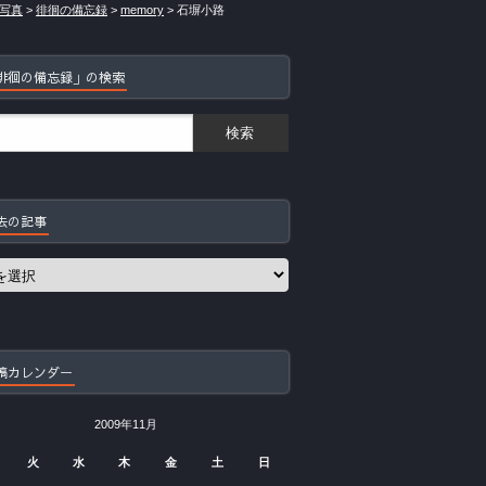
写真
>
徘徊の備忘録
>
memory
>
石塀小路
徘徊の備忘録」の検索
去の記事
稿カレンダー
2009年11月
火
水
木
金
土
日