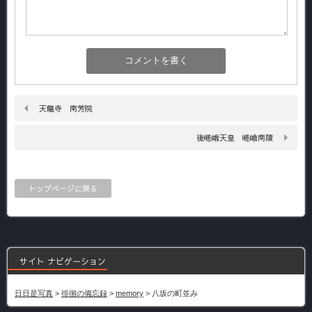
天龍寺 南芳院
後嵯峨天皇 嵯峨南陵
トップページに戻る
サイト ナビゲーション
日日是写真
>
徘徊の備忘録
>
memory
>
八坂の町並み