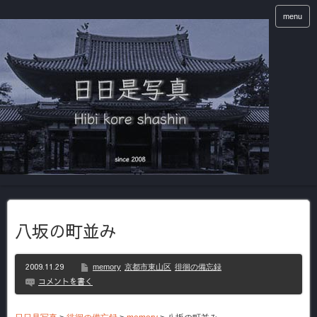
menu
八坂の町並み
2009.11.29
memory
京都市東山区
徘徊の備忘録
コメントを書く