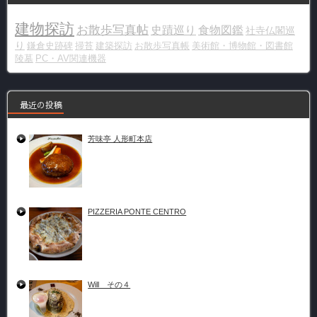
建物探訪
お散歩写真帖
史蹟巡り
食物図鑑
社寺仏閣巡
り
鎌倉史跡碑
掃苔
建築探訪
お散歩写真帳
美術館・博物館・図書館
陵墓
PC・AV関連機器
最近の投稿
芳味亭 人形町本店
PIZZERIA PONTE CENTRO
Will その４