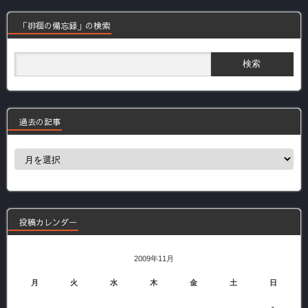
「徘徊の備忘録」の検索
過去の記事
過
去
の
記
事
投稿カレンダー
2009年11月
月
火
水
木
金
土
日