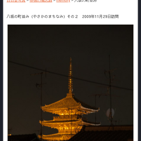
日日是写真
>
徘徊の備忘録
>
memory
>
八坂の町並み
八坂の町並み（やさかのまちなみ）その２ 2009年11月29日訪問