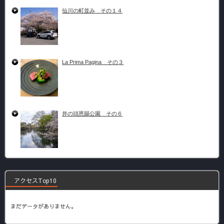
仙川の町並み その１４
La Prima Pagina その３
井の頭恩賜公園 その６
アクセスTop10
まだデータがありません。