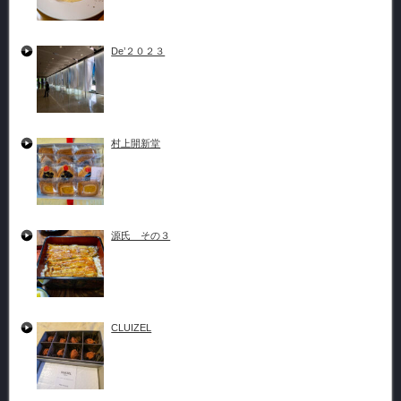
De’２０２３
村上開新堂
源氏 その３
CLUIZEL