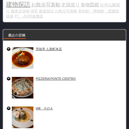
建物探訪
お散歩写真帖
史蹟巡り
食物図鑑
社寺仏閣巡
り
鎌倉史跡碑
掃苔
建築探訪
お散歩写真帳
美術館・博物館・図書館
陵墓
PC・AV関連機器
最近の投稿
芳味亭 人形町本店
PIZZERIA PONTE CENTRO
Will その４