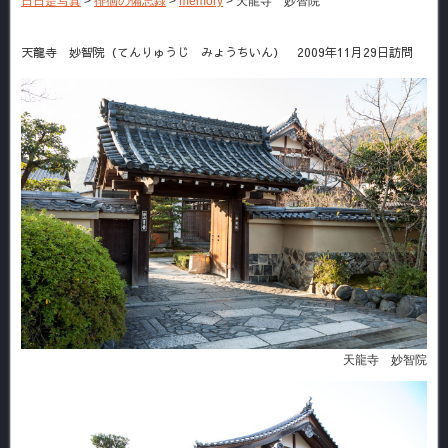
日日是写真
>
徘徊の備忘録
>
memory
>
天龍寺 妙智院
天龍寺 妙智院（てんりゅうじ みょうちいん） 2009年11月29日訪問
天龍寺 妙智院