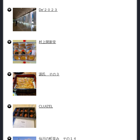
De’２０２３
村上開新堂
源氏 その３
CLUIZEL
仙川の町並み その１４