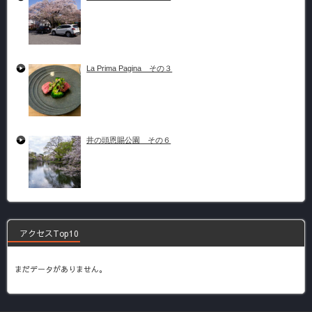
La Prima Pagina その３
井の頭恩賜公園 その６
アクセスTop10
まだデータがありません。