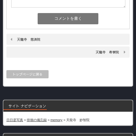
天龍寺 慈済院
天龍寺 寿寧院
トップページに戻る
サイト ナビゲーション
日日是写真
>
徘徊の備忘録
>
memory
>
天龍寺 妙智院