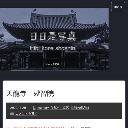
menu
天龍寺 妙智院
2009.11.29
memory
京都市右京区
徘徊の備忘録
コメントを書く