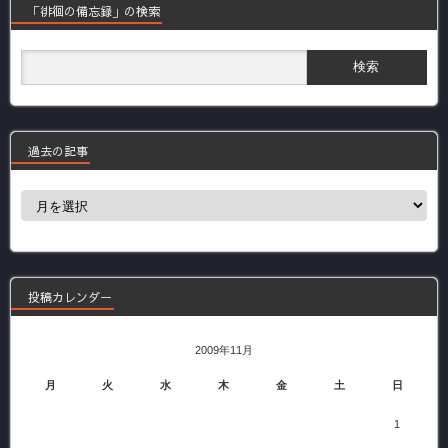
「徘徊の備忘録」の検索
過去の記事
過
去
の
記
事
投稿カレンダー
2009年11月
月
火
水
木
金
土
日
1