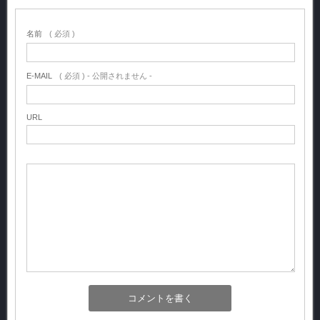
名前
( 必須 )
E-MAIL
( 必須 ) - 公開されません -
URL