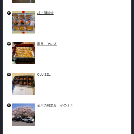
村上開新堂
源氏 その３
CLUIZEL
仙川の町並み その１４