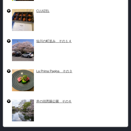
CLUIZEL
仙川の町並み その１４
La Prima Pagina その３
井の頭恩賜公園 その６