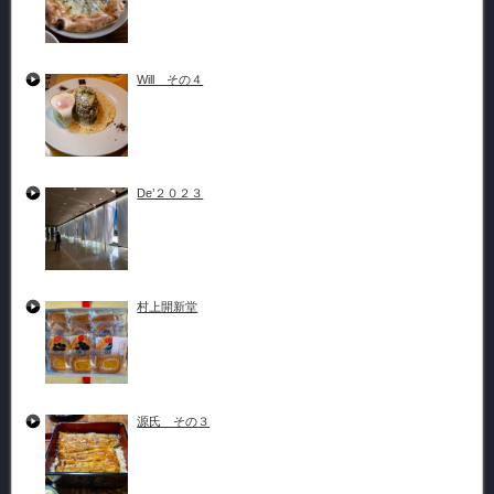
Will その４
De’２０２３
村上開新堂
源氏 その３