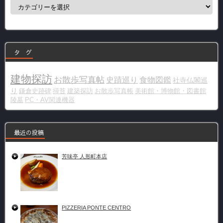
カ
テ
ゴ
リ
ー
タ グ
建物探訪
お散歩写真帖
史蹟巡り
食物図鑑
社寺仏閣巡
り
鎌倉史跡碑
掃苔
建築探訪
お散歩写真帳
美術館・博物館・図書館
陵墓
PC・AV関連機器
最近の投稿
芳味亭 人形町本店
PIZZERIA PONTE CENTRO