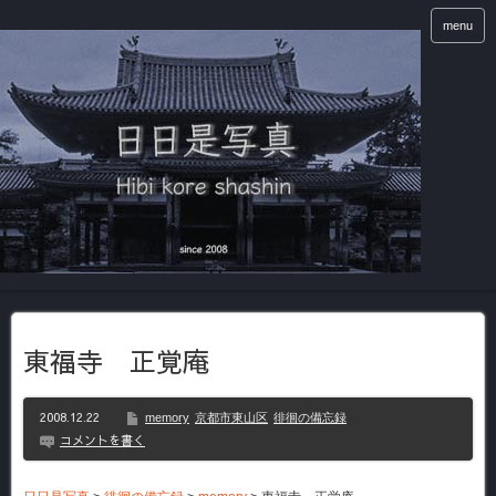
menu
東福寺 正覚庵
2008.12.22
memory
京都市東山区
徘徊の備忘録
コメントを書く