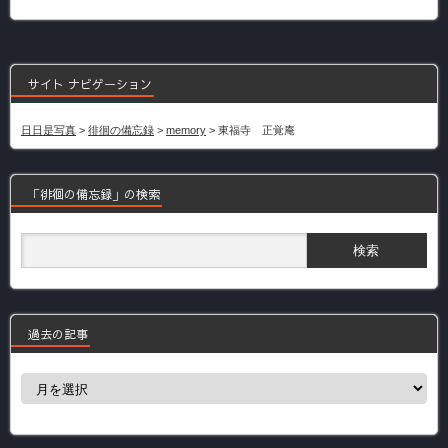
サイト ナビゲーション
日日是写真
>
徘徊の備忘録
>
memory
>
東福寺 正覚庵
「徘徊の備忘録」の検索
過去の記事
過
去
の
記
事