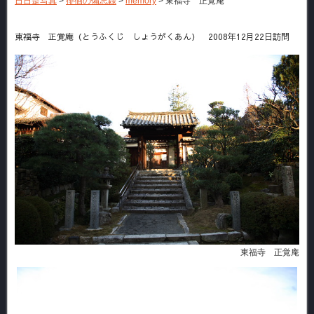
日日是写真
>
徘徊の備忘録
>
memory
>
東福寺 正覚庵
東福寺 正覚庵（とうふくじ しょうがくあん） 2008年12月22日訪問
東福寺 正覚庵