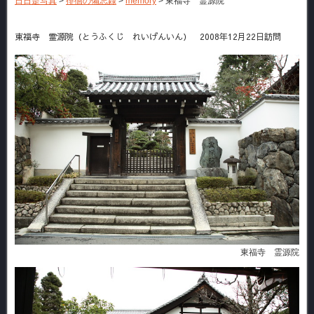
日日是写真
>
徘徊の備忘録
>
memory
>
東福寺 霊源院
東福寺 霊源院（とうふくじ れいげんいん） 2008年12月22日訪問
東福寺 霊源院