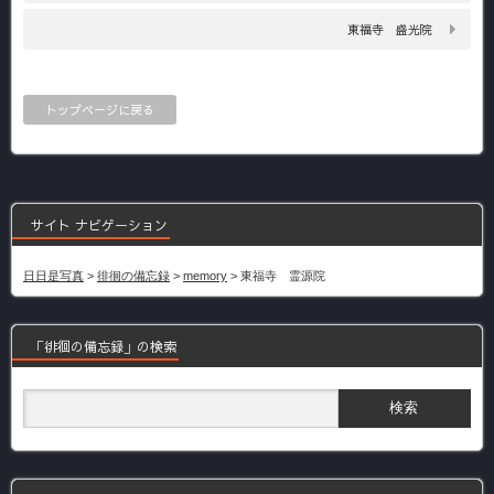
東福寺 盛光院
トップページに戻る
サイト ナビゲーション
日日是写真
>
徘徊の備忘録
>
memory
>
東福寺 霊源院
「徘徊の備忘録」の検索