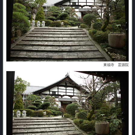
東福寺 霊源院