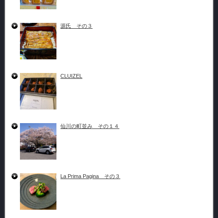
源氏 その３
CLUIZEL
仙川の町並み その１４
La Prima Pagina その３