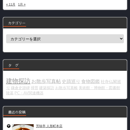
« 11月
1月 »
カテゴリー
カ
テ
ゴ
リ
ー
タ グ
建物探訪
お散歩写真帖
史蹟巡り
食物図鑑
社寺仏閣巡
り
鎌倉史跡碑
掃苔
建築探訪
お散歩写真帳
美術館・博物館・図書館
陵墓
PC・AV関連機器
最近の投稿
芳味亭 人形町本店