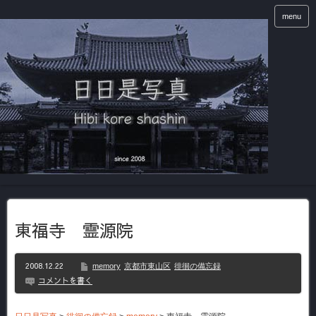
menu
東福寺 霊源院
2008.12.22
memory
京都市東山区
徘徊の備忘録
コメントを書く