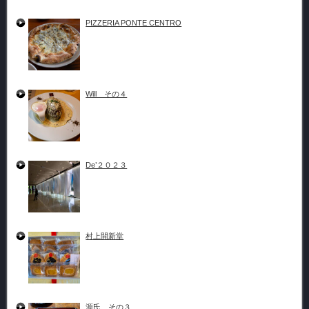
PIZZERIA PONTE CENTRO
Will その４
De’２０２３
村上開新堂
源氏 その３