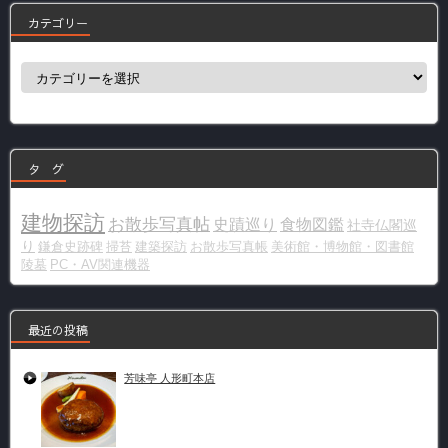
カテゴリー
カ
テ
ゴ
リ
ー
タ グ
建物探訪
お散歩写真帖
史蹟巡り
食物図鑑
社寺仏閣巡
り
鎌倉史跡碑
掃苔
建築探訪
お散歩写真帳
美術館・博物館・図書館
陵墓
PC・AV関連機器
最近の投稿
芳味亭 人形町本店