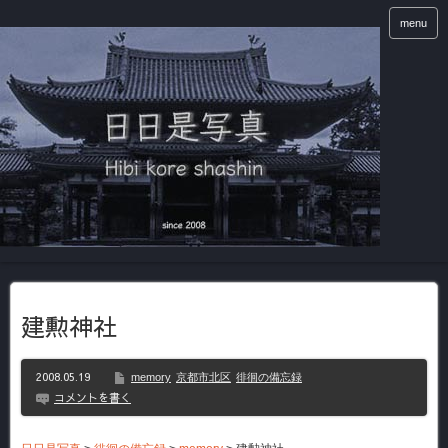
menu
建勲神社
2008.05.19
memory
京都市北区
徘徊の備忘録
コメントを書く