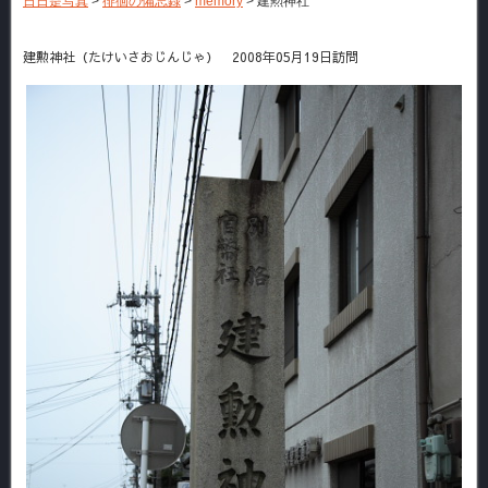
日日是写真
>
徘徊の備忘録
>
memory
>
建勲神社
建勲神社（たけいさおじんじゃ） 2008年05月19日訪問