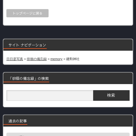
トップページに戻る
サイト ナビゲーション
日日是写真
>
徘徊の備忘録
>
memory
>
建勲神社
「徘徊の備忘録」の検索
過去の記事
過