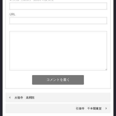
URL
大徳寺 高桐院
引接寺 千本閻魔堂