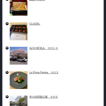
CLUIZEL
仙川の町並み その１４
La Prima Pagina その３
井の頭恩賜公園 その６