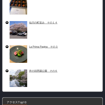
仙川の町並み その１４
La Prima Pagina その３
井の頭恩賜公園 その６
アクセスTop10