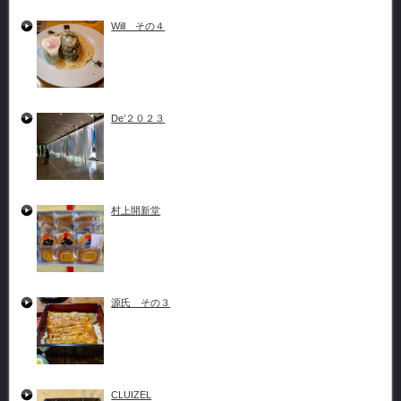
Will その４
De’２０２３
村上開新堂
源氏 その３
CLUIZEL