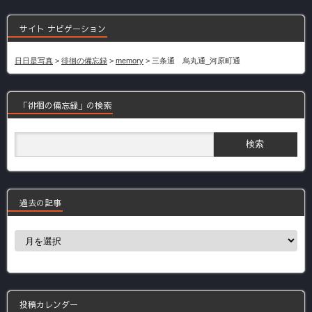
サイト ナビゲーション
日日是写真
>
徘徊の備忘録
>
memory
>
三条通 烏丸通_河原町通
「徘徊の備忘録」の検索
過去の記事
過
去
の
記
事
投稿カレンダー