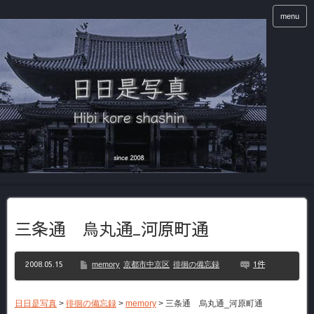
menu
三条通 烏丸通_河原町通
2008.05.15
1件
memory
京都市中京区
徘徊の備忘録
日日是写真
>
徘徊の備忘録
>
memory
>
三条通 烏丸通_河原町通