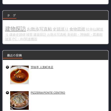
リ
ー
タ グ
建物探訪
お散歩写真帖
史蹟巡り
食物図鑑
社寺仏閣巡
り
鎌倉史跡碑
掃苔
建築探訪
お散歩写真帳
美術館・博物館・図書館
陵墓
PC・AV関連機器
最近の投稿
芳味亭 人形町本店
PIZZERIA PONTE CENTRO