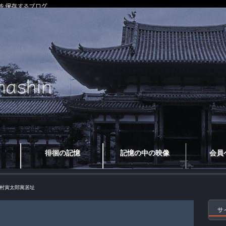
を保存するブログ
徘徊の記憶
記憶の中の映像
会員
村寅太郎寓居址
サ