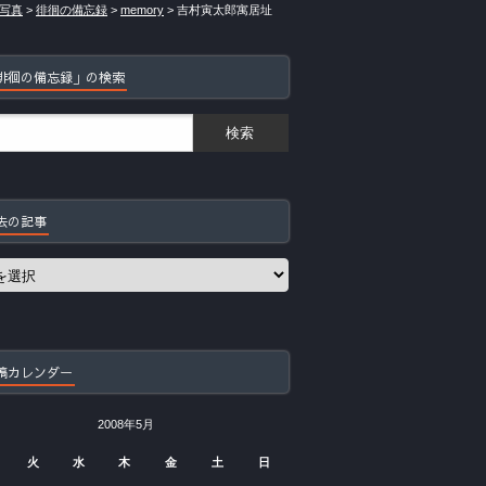
写真
>
徘徊の備忘録
>
memory
>
吉村寅太郎寓居址
徘徊の備忘録」の検索
去の記事
稿カレンダー
2008年5月
火
水
木
金
土
日