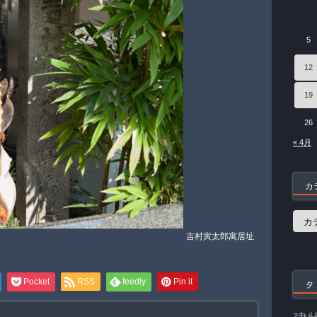
5
12
19
26
« 4月
カ
カ
テ
吉村寅太郎寓居址
ゴ
リ
ー
Pocket
RSS
feedly
Pin it
タ