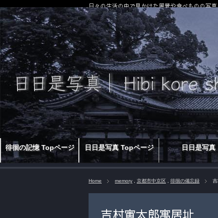
日々の生活の中で見かけた風景や食べものの写真
徘徊の記憶 Topページ
日日是写真 Topページ
日日是写真
Home
memory
,
京都市中京区
,
徘徊の備忘録
吉
吉村寅太郎寓居址