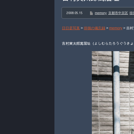
2008.05.15
memory
京都市中京区
徘
日日是写真
>
徘徊の備忘録
>
memory
>
吉村
吉村寅太郎寓居址（よしむらたろうぐうきょあと