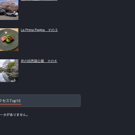
La Prima Pagina その３
井の頭恩賜公園 その６
クセスTop10
ータがありません。