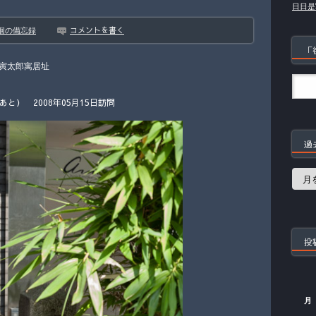
日日是
コメントを書く
徊の備忘録
「
寅太郎寓居址
） 2008年05月15日訪問
過
過
去
の
記
事
投
月