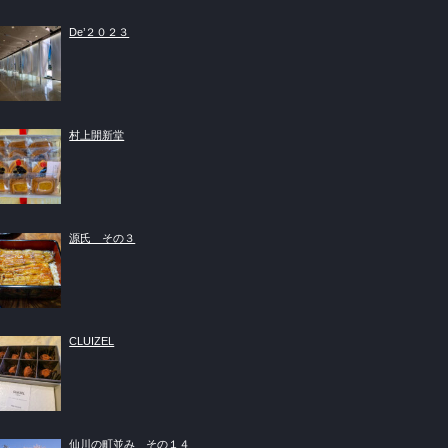
De’２０２３
村上開新堂
源氏 その３
CLUIZEL
仙川の町並み その１４