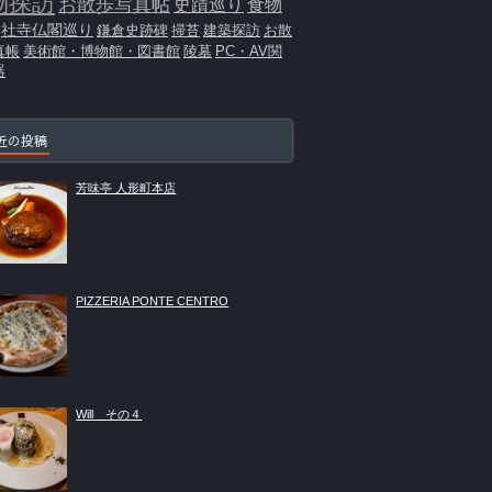
物探訪
お散歩写真帖
史蹟巡り
食物
社寺仏閣巡り
鎌倉史跡碑
掃苔
建築探訪
お散
真帳
美術館・博物館・図書館
陵墓
PC・AV関
器
近の投稿
芳味亭 人形町本店
PIZZERIA PONTE CENTRO
Will その４