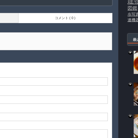
建
図鑑
歩写
コメント ( 0 )
連機
最