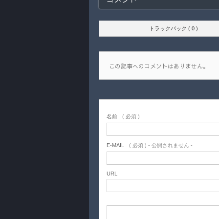
トラックバック ( 0 )
この記事へのコメントはありません。
名前
( 必須 )
E-MAIL
( 必須 ) - 公開されません -
URL