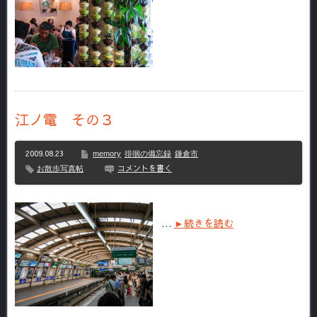
江ノ電 その３
2009.08.23
memory
徘徊の備忘録
鎌倉市
コメントを書く
お散歩写真帖
…
►続きを読む