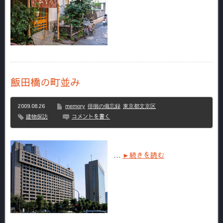
飯田橋の町並み
2009.08.26
memory
徘徊の備忘録
東京都文京区
コメントを書く
建物探訪
…
►続きを読む