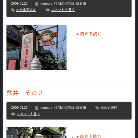
2009.08.23
memory
徘徊の備忘録
鎌倉市
コメントを書く
お散歩写真帖
…
►続きを読む
鉄井 その２
2009.08.23
memory
徘徊の備忘録
鎌倉市
鎌倉史跡碑
コメントを書く
…
►続きを読む