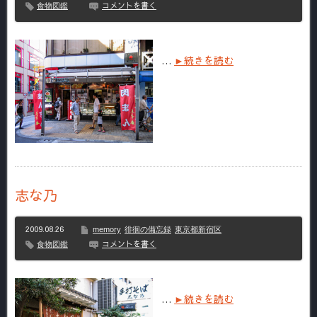
コメントを書く
食物図鑑
…
►続きを読む
志な乃
2009.08.26
memory
徘徊の備忘録
東京都新宿区
コメントを書く
食物図鑑
…
►続きを読む