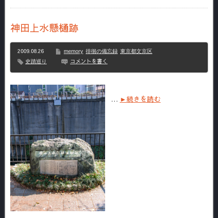
神田上水懸樋跡
2009.08.26
memory
徘徊の備忘録
東京都文京区
コメントを書く
史蹟巡り
…
►続きを読む