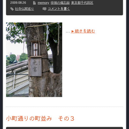
2009.08.26
memory
徘徊の備忘録
東京都千代田区
コメントを書く
社寺仏閣巡り
…
►続きを読む
小町通りの町並み その３