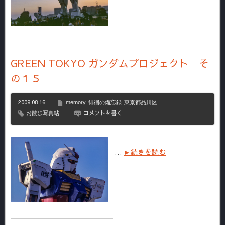
GREEN TOKYO ガンダムプロジェクト そ
の１５
2009.08.16
memory
徘徊の備忘録
東京都品川区
コメントを書く
お散歩写真帖
…
►続きを読む