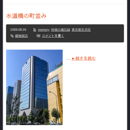
水道橋の町並み
2009.08.26
memory
徘徊の備忘録
東京都文京区
コメントを書く
建物探訪
…
►続きを読む