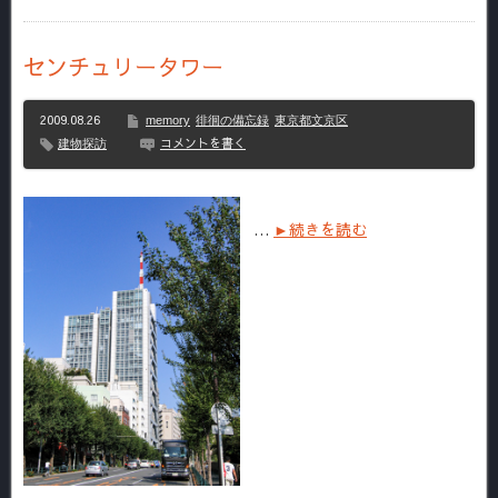
センチュリータワー
2009.08.26
memory
徘徊の備忘録
東京都文京区
コメントを書く
建物探訪
…
►続きを読む