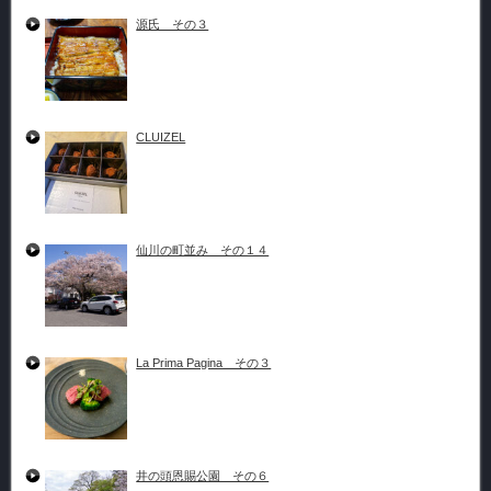
源氏 その３
CLUIZEL
仙川の町並み その１４
La Prima Pagina その３
井の頭恩賜公園 その６