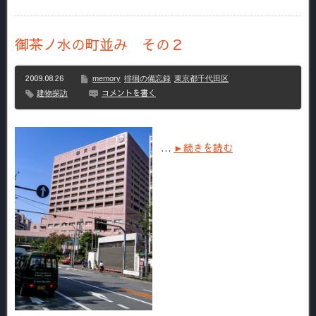
御茶ノ水の町並み その２
2009.08.26
memory
徘徊の備忘録
東京都千代田区
コメントを書く
建物探訪
…
►続きを読む