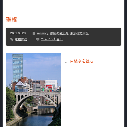
聖橋
2009.08.26
memory
徘徊の備忘録
東京都文京区
コメントを書く
建物探訪
…
►続きを読む