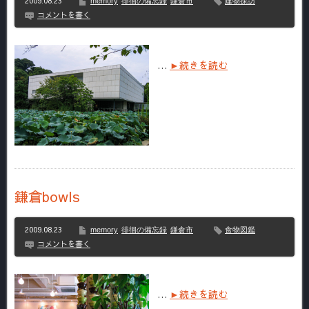
2009.08.23
memory
徘徊の備忘録
鎌倉市
建物探訪
コメントを書く
…
►続きを読む
鎌倉bowls
2009.08.23
memory
徘徊の備忘録
鎌倉市
食物図鑑
コメントを書く
…
►続きを読む