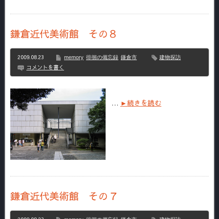
鎌倉近代美術館 その８
2009.08.23
memory
徘徊の備忘録
鎌倉市
建物探訪
コメントを書く
…
►続きを読む
鎌倉近代美術館 その７