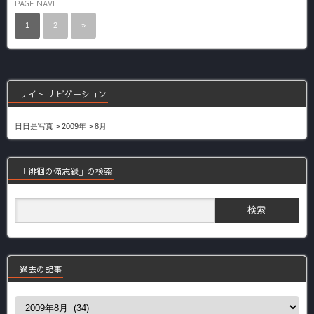
PAGE NAVI
1
2
»
サイト ナビゲーション
日日是写真
>
2009年
>
8月
「徘徊の備忘録」の検索
過去の記事
過
去