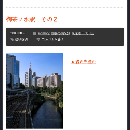
御茶ノ水駅 その２
2009.08.26
memory
徘徊の備忘録
東京都千代田区
コメントを書く
建物探訪
…
►続きを読む