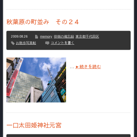
秋葉原の町並み その２４
2009.08.26
memory
徘徊の備忘録
東京都千代田区
コメントを書く
お散歩写真帖
…
►続きを読む
一口太田姫神社元宮