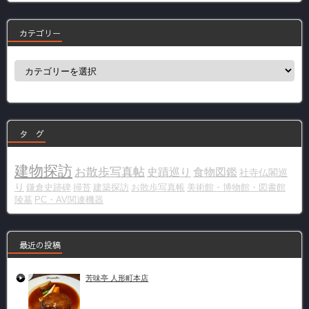
カテゴリー
カ
テ
ゴ
リ
ー
タ グ
建物探訪
お散歩写真帖
史蹟巡り
食物図鑑
社寺仏閣巡
り
鎌倉史跡碑
掃苔
建築探訪
お散歩写真帳
美術館・博物館・図書館
陵墓
PC・AV関連機器
最近の投稿
芳味亭 人形町本店