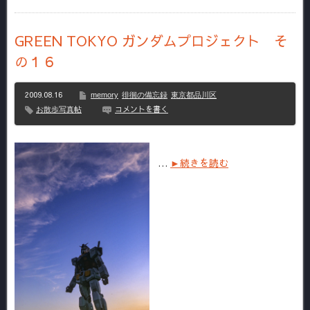
GREEN TOKYO ガンダムプロジェクト そ
の１６
2009.08.16
memory
徘徊の備忘録
東京都品川区
コメントを書く
お散歩写真帖
…
►続きを読む