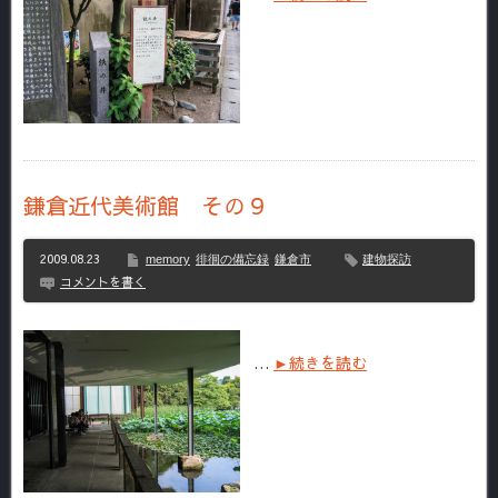
鎌倉近代美術館 その９
2009.08.23
memory
徘徊の備忘録
鎌倉市
建物探訪
コメントを書く
…
►続きを読む