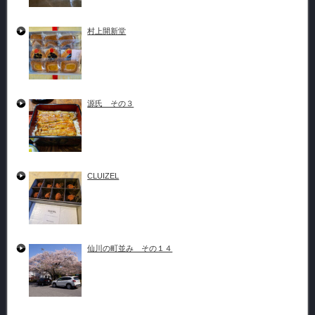
村上開新堂
源氏 その３
CLUIZEL
仙川の町並み その１４