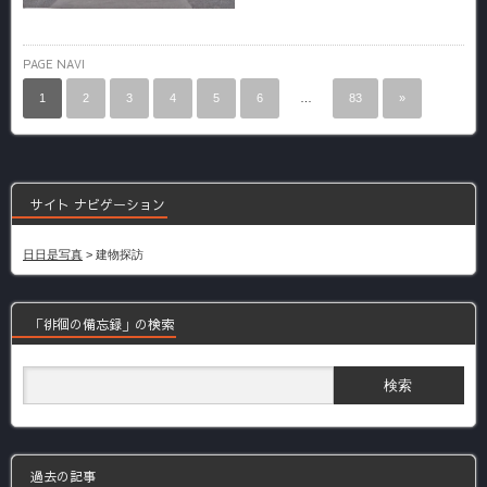
PAGE NAVI
1
2
3
4
5
6
…
83
»
サイト ナビゲーション
日日是写真
>
建物探訪
「徘徊の備忘録」の検索
過去の記事