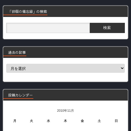
「徘徊の備忘録」の検索
過去の記事
過
去
の
記
事
投稿カレンダー
2010年11月
月
火
水
木
金
土
日