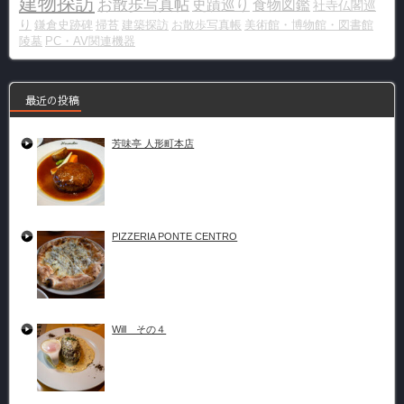
建物探訪
お散歩写真帖
史蹟巡り
食物図鑑
社寺仏閣巡
り
鎌倉史跡碑
掃苔
建築探訪
お散歩写真帳
美術館・博物館・図書館
陵墓
PC・AV関連機器
最近の投稿
芳味亭 人形町本店
PIZZERIA PONTE CENTRO
Will その４