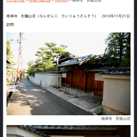
日日是写真
>
徘徊の備忘録
>
memory
>
南禅寺 對龍山荘
南禅寺 對龍山荘（なんぜんじ たいりゅうさんそう） 2010年11月21日
訪問
南禅寺 對龍山荘