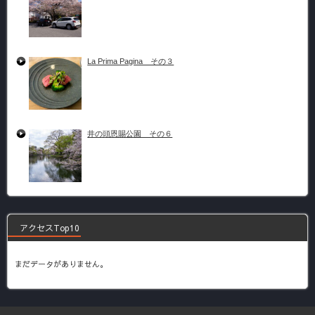
La Prima Pagina その３
井の頭恩賜公園 その６
アクセスTop10
まだデータがありません。