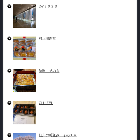
De’２０２３
村上開新堂
源氏 その３
CLUIZEL
仙川の町並み その１４