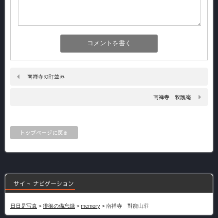
南禅寺の町並み
南禅寺 牧護庵
トップページに戻る
サイト ナビゲーション
日日是写真
>
徘徊の備忘録
>
memory
>
南禅寺 對龍山荘