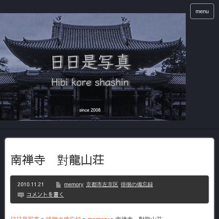
menu
南禅寺 對龍山荘
2010.11.21
memory
京都市左京区
徘徊の備忘録
コメントを書く