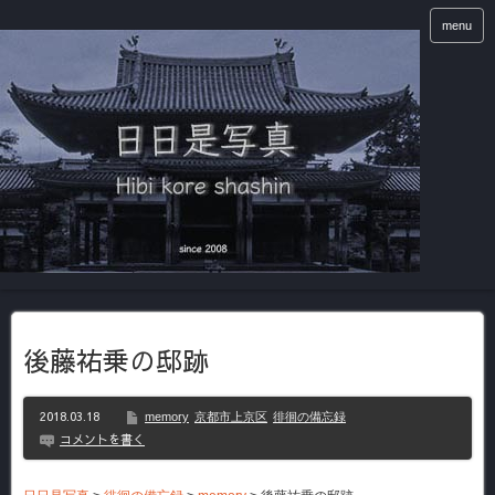
menu
後藤祐乗の邸跡
2018.03.18
memory
京都市上京区
徘徊の備忘録
コメントを書く