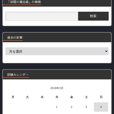
「徘徊の備忘録」の検索
過去の記事
過
去
の
記
事
投稿カレンダー
2018年3月
月
火
水
木
金
土
日
1
2
3
4