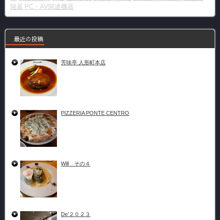
陵墓
PC・AV関連機器
最近の投稿
芳味亭 人形町本店
PIZZERIA PONTE CENTRO
Will その４
De’２０２３