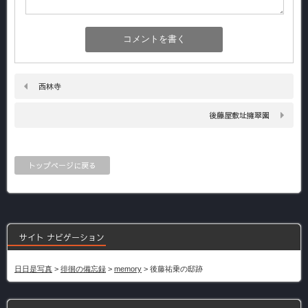
西林寺
後藤屋敷址擁翠園
トップページに戻る
サイト ナビゲーション
日日是写真
>
徘徊の備忘録
>
memory
>
後藤祐乗の邸跡