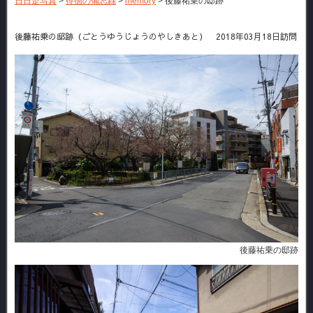
日日是写真
>
徘徊の備忘録
>
memory
>
後藤祐乗の邸跡
後藤祐乗の邸跡（ごとうゆうじょうのやしきあと） 2018年03月18日訪問
後藤祐乗の邸跡