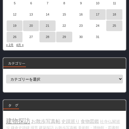
5
6
7
8
9
10
11
12
13
14
15
16
17
18
19
20
21
22
23
24
25
26
27
28
29
30
31
« 2月
4月 »
カテゴリー
カ
テ
ゴ
リ
ー
タ グ
建物探訪
お散歩写真帖
史蹟巡り
食物図鑑
社寺仏閣巡
り
鎌倉史跡碑
掃苔
建築探訪
お散歩写真帳
美術館・博物館・図書館