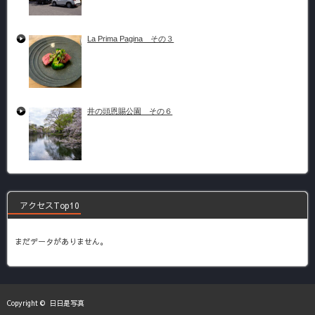
La Prima Pagina その３
井の頭恩賜公園 その６
アクセスTop10
まだデータがありません。
Copyright ©
日日是写真