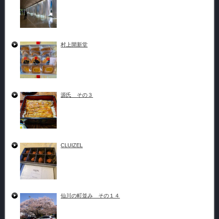
村上開新堂
源氏 その３
CLUIZEL
仙川の町並み その１４