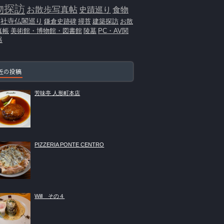
物探訪
お散歩写真帖
史蹟巡り
食物
社寺仏閣巡り
鎌倉史跡碑
掃苔
建築探訪
お散
真帳
美術館・博物館・図書館
陵墓
PC・AV関
器
近の投稿
芳味亭 人形町本店
PIZZERIA PONTE CENTRO
Will その４