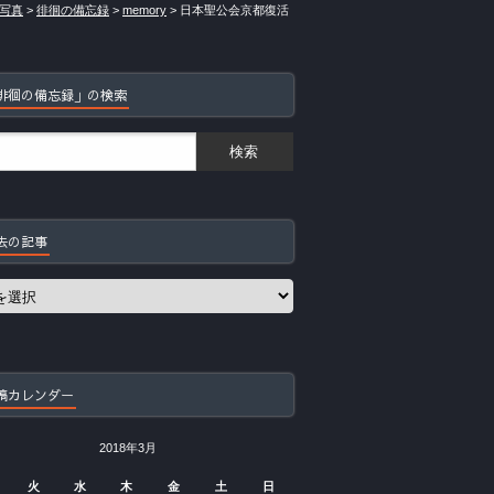
写真
>
徘徊の備忘録
>
memory
>
日本聖公会京都復活
徘徊の備忘録」の検索
去の記事
稿カレンダー
2018年3月
火
水
木
金
土
日