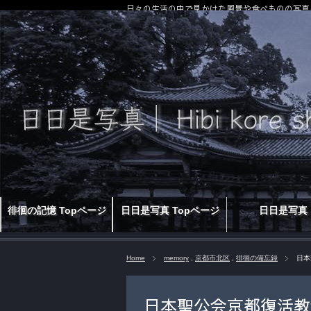
日々の生活の中で見かけた風景や食べものの写真
徘徊の記憶 Topページ
日日是写真 Topページ
日日是写真
Home
memory
,
京都市北区
,
徘徊の備忘録
日本
日本聖公会京都復活教