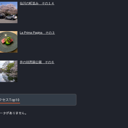
仙川の町並み その１４
La Prima Pagina その３
井の頭恩賜公園 その６
クセスTop10
ータがありません。