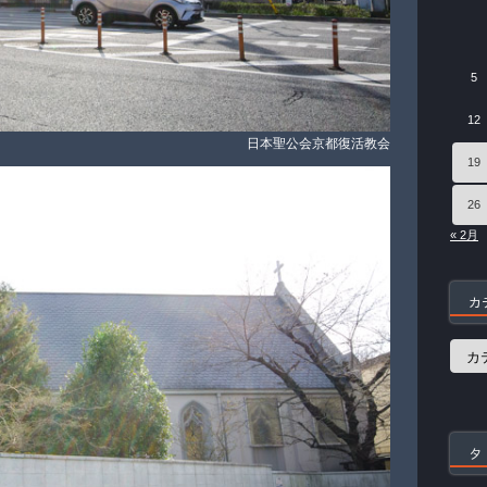
5
12
日本聖公会京都復活教会
19
26
« 2月
カ
カ
テ
ゴ
リ
ー
タ