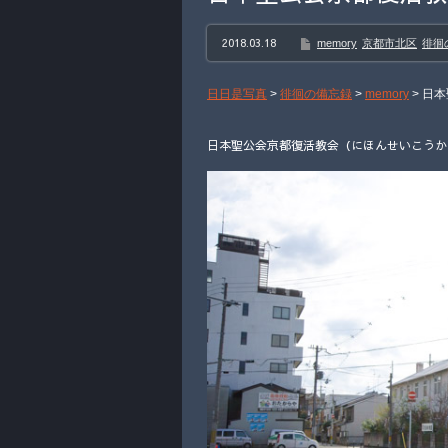
2018.03.18
memory
京都市北区
徘徊
日日是写真
>
徘徊の備忘録
>
memory
>
日本
日本聖公会京都復活教会（にほんせいこうかい