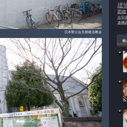
建
図鑑
歩写
連機
日本聖公会京都復活教会
最