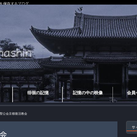
を保存するブログ
徘徊の記憶
記憶の中の映像
会員
聖公会京都復活教会
サ
会