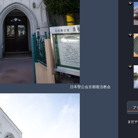
日本聖公会京都復活教会
ア
まだデ