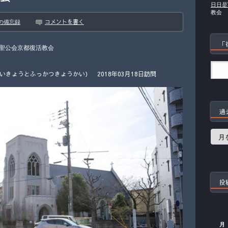
日日是
教会
コメントを書く
の備忘録
「
聖公会京都復活教会
きょうとふっかつきょうかい） 2018年03月18日訪問
過
過
去
の
記
事
投
月