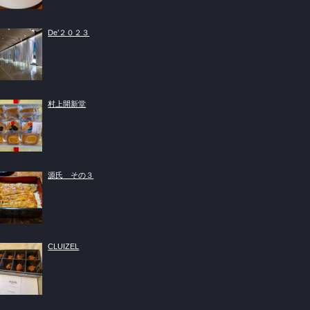
De’２０２３
村上開新堂
源氏 その３
CLUIZEL