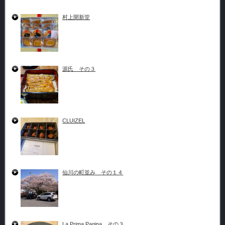
村上開新堂
源氏 その３
CLUIZEL
仙川の町並み その１４
La Prima Pagina その３