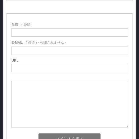
名前
( 必須 )
E-MAIL
( 必須 ) - 公開されません -
URL