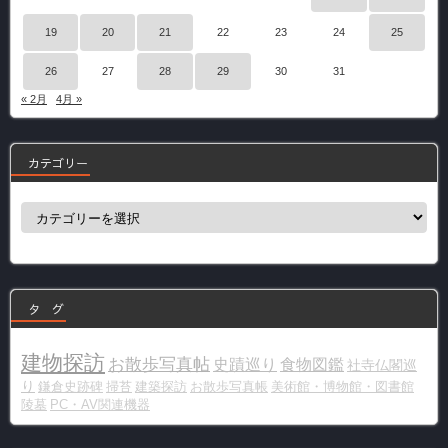
19
20
21
22
23
24
25
26
27
28
29
30
31
« 2月
4月 »
カテゴリー
カ
テ
ゴ
リ
ー
タ グ
建物探訪
お散歩写真帖
史蹟巡り
食物図鑑
社寺仏閣巡
り
鎌倉史跡碑
掃苔
建築探訪
お散歩写真帳
美術館・博物館・図書館
陵墓
PC・AV関連機器