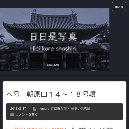
menu
へ号 朝原山１４～１８号墳
2018.03.17
memory
京都市右京区
徘徊の備忘録
コメントを書く