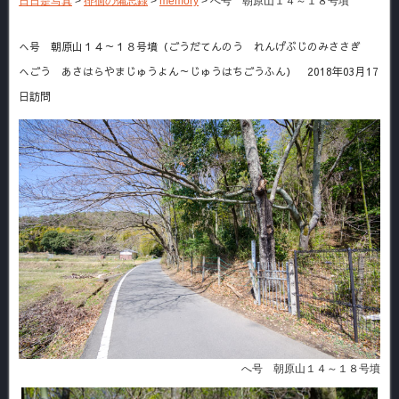
日日是写真
>
徘徊の備忘録
>
memory
>
へ号 朝原山１４～１８号墳
へ号 朝原山１４～１８号墳（ごうだてんのう れんげぶじのみささぎ
へごう あさはらやまじゅうよん～じゅうはちごうふん） 2018年03月17
日訪問
へ号 朝原山１４～１８号墳