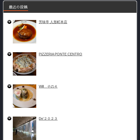
最近の投稿
芳味亭 人形町本店
PIZZERIA PONTE CENTRO
Will その４
De’２０２３