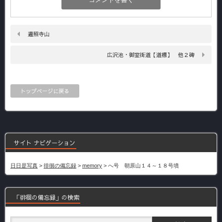
遍照寺山
広沢池・御室街道【道標】 他２碑
トップページに戻る
サイト ナビゲーション
日日是写真
>
徘徊の備忘録
>
memory
>
へ号 朝原山１４～１８号墳
「徘徊の備忘録」の検索