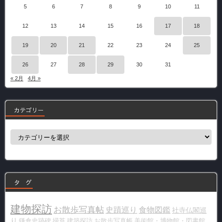
5
6
7
8
9
10
11
12
13
14
15
16
17
18
19
20
21
22
23
24
25
26
27
28
29
30
31
« 2月
4月 »
カテゴリー
カ
テ
ゴ
リ
ー
タ グ
建物探訪
お散歩写真帖
史蹟巡り
食物図鑑
社寺仏閣巡
り
鎌倉史跡碑
掃苔
建築探訪
お散歩写真帳
美術館・博物館・図書館