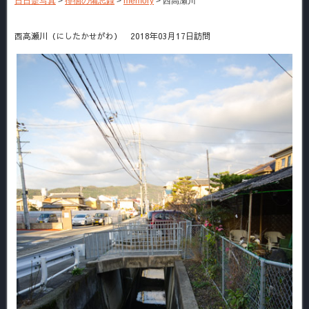
日日是写真
>
徘徊の備忘録
>
memory
>
西高瀬川
西高瀬川（にしたかせがわ） 2018年03月17日訪問