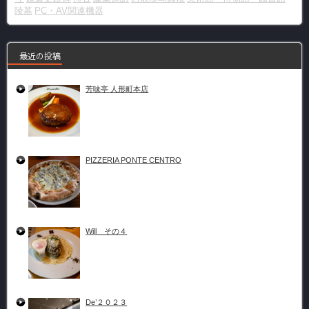
陵墓
PC・AV関連機器
最近の投稿
芳味亭 人形町本店
PIZZERIA PONTE CENTRO
Will その４
De’２０２３