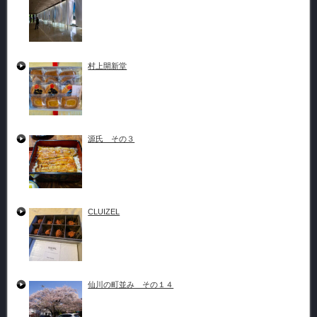
村上開新堂
源氏 その３
CLUIZEL
仙川の町並み その１４