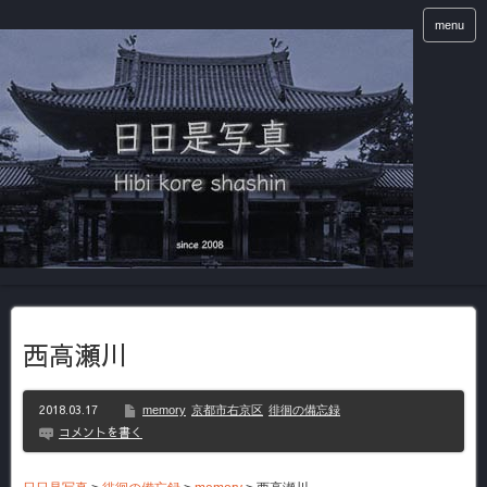
menu
西高瀬川
2018.03.17
memory
京都市右京区
徘徊の備忘録
コメントを書く