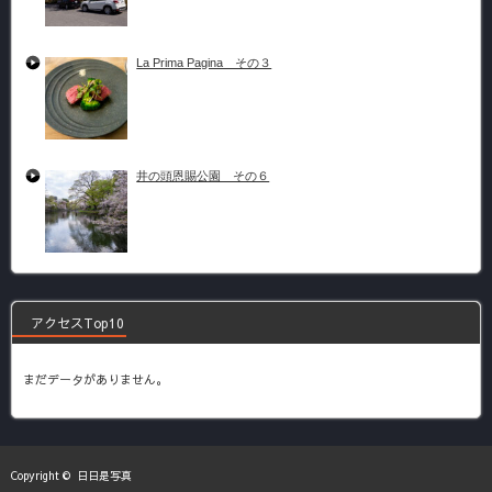
La Prima Pagina その３
井の頭恩賜公園 その６
アクセスTop10
まだデータがありません。
Copyright ©
日日是写真