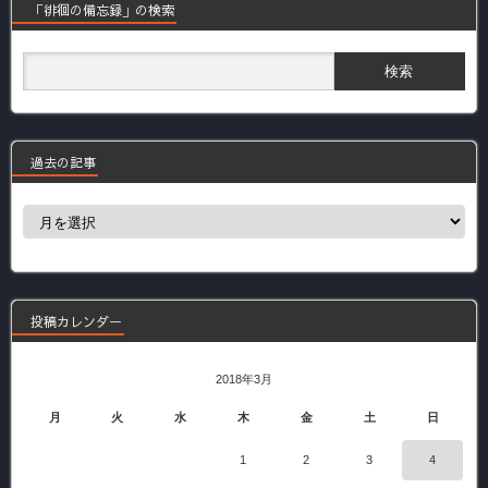
「徘徊の備忘録」の検索
過去の記事
過
去
の
記
事
投稿カレンダー
2018年3月
月
火
水
木
金
土
日
1
2
3
4