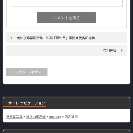
大映京都撮影所跡 映画『羅生門』国際賞受賞記念碑
市川神社
トップページに戻る
サイト ナビゲーション
日日是写真
>
徘徊の備忘録
>
memory
>
西高瀬川