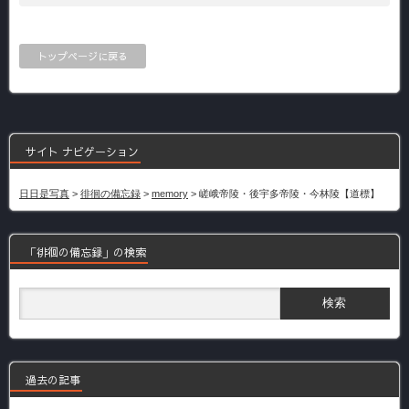
トップページに戻る
サイト ナビゲーション
日日是写真
>
徘徊の備忘録
>
memory
>
嵯峨帝陵・後宇多帝陵・今林陵【道標】
「徘徊の備忘録」の検索
過去の記事