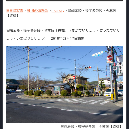
日日是写真
>
徘徊の備忘録
>
memory
>
嵯峨帝陵・後宇多帝陵・今林陵
【道標】
嵯峨帝陵・後宇多帝陵・今林陵【道標】（さがていりょう・ごうたていり
ょう・いまばやしりょう） 2018年03月17日訪問
嵯峨帝陵・後宇多帝陵・今林陵【道標】