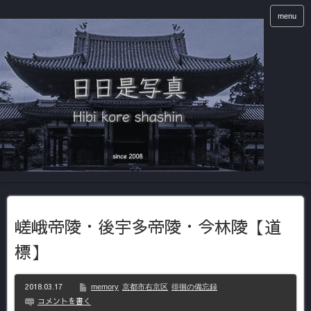
menu
嵯峨帝陵・後宇多帝陵・今林陵【道
標】
2018.03.17
memory
京都市右京区
徘徊の備忘録
コメントを書く