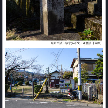
嵯峨帝陵・後宇多帝陵・今林陵【道標】