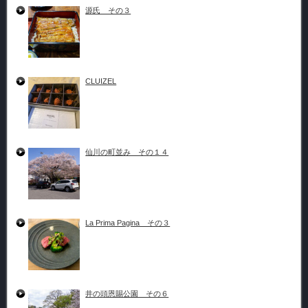
源氏 その３
CLUIZEL
仙川の町並み その１４
La Prima Pagina その３
井の頭恩賜公園 その６