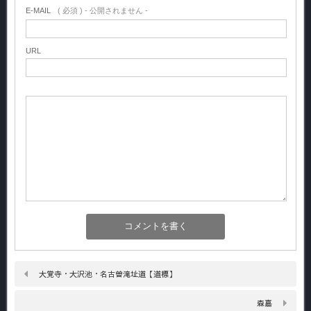
E-MAIL
( 必須 ) - 公開されません -
URL
大覚寺・大沢池・名古曽滝址道【道標】
森嘉