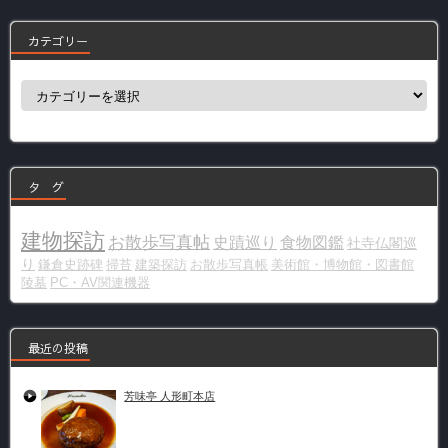
カテゴリー
カ
テ
ゴ
リ
ー
タ グ
建物探訪
お散歩写真帖
史蹟巡り
食物図鑑
社寺仏閣巡
り
鎌倉史跡碑
掃苔
建築探訪
お散歩写真帳
美術館・博物館・図書館
陵墓
PC・AV関連機器
最近の投稿
芳味亭 人形町本店