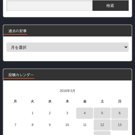
過去の記事
過
去
の
記
事
投稿カレンダー
2016年3月
月
火
水
木
金
土
日
1
2
3
4
5
6
7
8
9
10
11
12
13