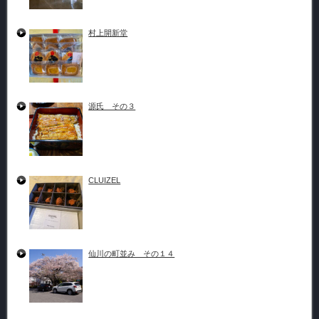
村上開新堂
源氏 その３
CLUIZEL
仙川の町並み その１４