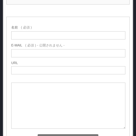
名前
( 必須 )
E-MAIL
( 必須 ) - 公開されません -
URL