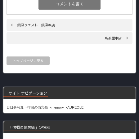
銀座ウエスト 銀座本店
鳥茶屋本店
トップページに戻る
サイト ナビゲーション
日日是写真
>
徘徊の備忘録
>
memory
>
AUREOLE
「徘徊の備忘録」の検索