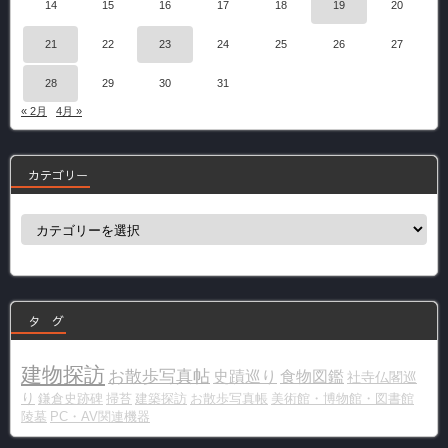
14
15
16
17
18
19
20
21
22
23
24
25
26
27
28
29
30
31
« 2月
4月 »
カテゴリー
カ
テ
ゴ
リ
ー
タ グ
建物探訪
お散歩写真帖
史蹟巡り
食物図鑑
社寺仏閣巡
り
鎌倉史跡碑
掃苔
建築探訪
お散歩写真帳
美術館・博物館・図書館
陵墓
PC・AV関連機器