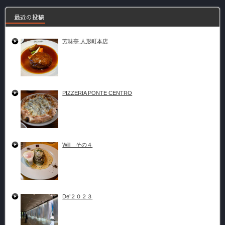
最近の投稿
芳味亭 人形町本店
PIZZERIA PONTE CENTRO
Will その４
De’２０２３