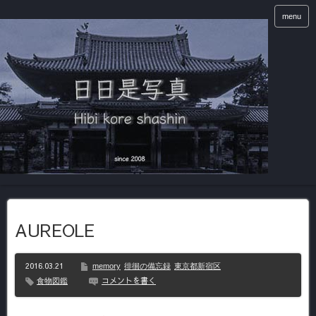
menu
AUREOLE
2016.03.21
memory
徘徊の備忘録
東京都新宿区
コメントを書く
食物図鑑