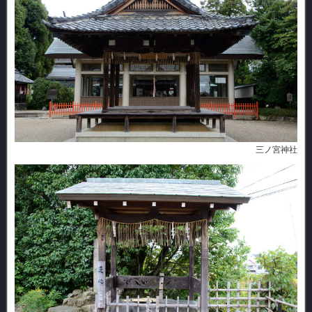
三ノ宮神社