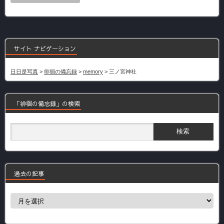
サイト ナビゲーション
日日是写真
>
徘徊の備忘録
>
memory
>
三ノ宮神社
「徘徊の備忘録」の検索
過去の記事
過
去
の
記