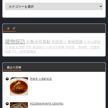
カ
テ
ゴ
リ
ー
タ グ
建物探訪
お散歩写真帖
史蹟巡り
食物図鑑
社寺仏閣巡
り
鎌倉史跡碑
掃苔
建築探訪
お散歩写真帳
美術館・博物館・図書館
陵墓
PC・AV関連機器
最近の投稿
芳味亭 人形町本店
PIZZERIA PONTE CENTRO