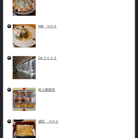
Will その４
De’２０２３
村上開新堂
源氏 その３