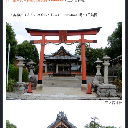
日日是写真
>
徘徊の備忘録
>
memory
>
三ノ宮神社
三ノ宮神社（さんのみやじんじゃ） 2014年10月13日訪問
三ノ宮神社