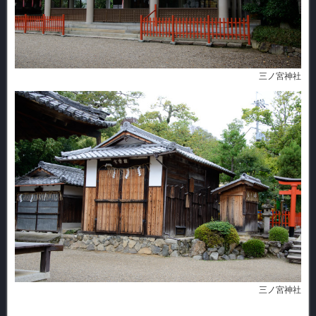
三ノ宮神社
三ノ宮神社