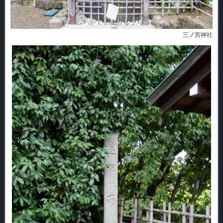
三ノ宮神社