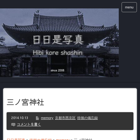
menu
三ノ宮神社
2014.10.13
memory
京都市西京区
徘徊の備忘録
コメントを書く