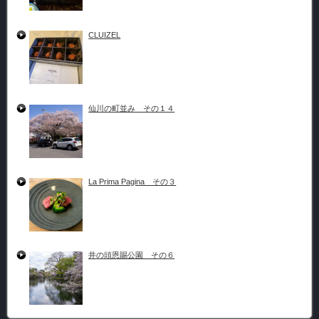
CLUIZEL
仙川の町並み その１４
La Prima Pagina その３
井の頭恩賜公園 その６