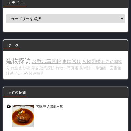
カテゴリー
カ
テ
ゴ
リ
ー
タ グ
建物探訪
お散歩写真帖
史蹟巡り
食物図鑑
社寺仏閣巡
り
鎌倉史跡碑
掃苔
建築探訪
お散歩写真帳
美術館・博物館・図書館
陵墓
PC・AV関連機器
最近の投稿
芳味亭 人形町本店