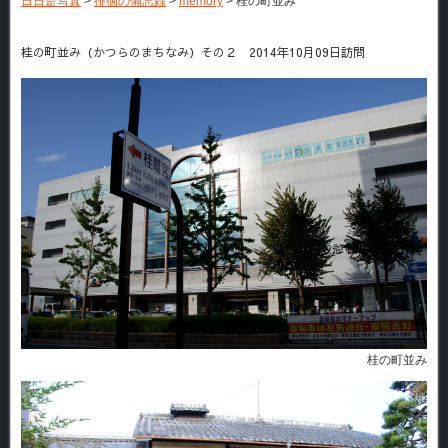
日日是写真
>
徘徊の備忘録
>
memory
>
桂の町並み
桂の町並み（かつらのまちなみ）その２ 2014年10月09日訪問
桂の町並み