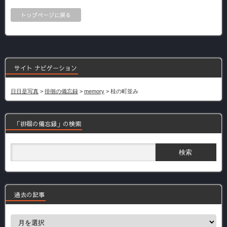
トップページに戻る
サイト ナビゲーション
日日是写真
>
徘徊の備忘録
>
memory
>
桂の町並み
「徘徊の備忘録」の検索
過去の記事
過
去