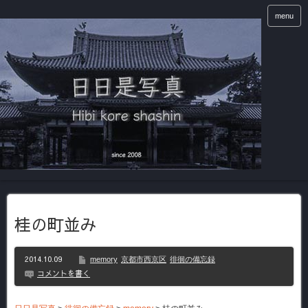
menu
桂の町並み
2014.10.09
memory
京都市西京区
徘徊の備忘録
コメントを書く