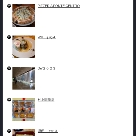
PIZZERIA PONTE CENTRO
Will その４
De’２０２３
村上開新堂
源氏 その３