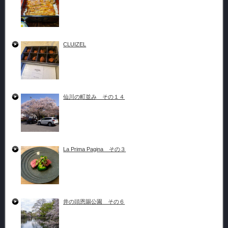
CLUIZEL
仙川の町並み その１４
La Prima Pagina その３
井の頭恩賜公園 その６