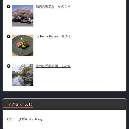
仙川の町並み その１４
La Prima Pagina その３
井の頭恩賜公園 その６
アクセスTop10
まだデータがありません。