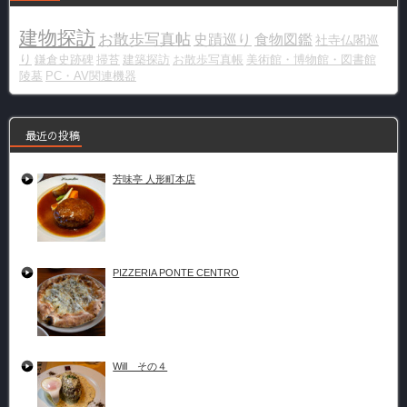
建物探訪
お散歩写真帖
史蹟巡り
食物図鑑
社寺仏閣巡
り
鎌倉史跡碑
掃苔
建築探訪
お散歩写真帳
美術館・博物館・図書館
陵墓
PC・AV関連機器
最近の投稿
芳味亭 人形町本店
PIZZERIA PONTE CENTRO
Will その４