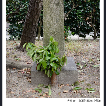
大専寺 東軍戦死者埋骨地