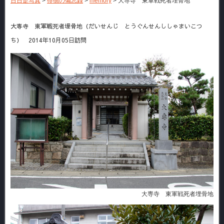
日日是写真
>
徘徊の備忘録
>
memory
>
大専寺 東軍戦死者埋骨地
大専寺 東軍戦死者埋骨地（だいせんじ とうぐんせんししゃまいこつ
ち） 2014年10月05日訪問
大専寺 東軍戦死者埋骨地