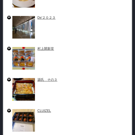
De’２０２３
村上開新堂
源氏 その３
CLUIZEL