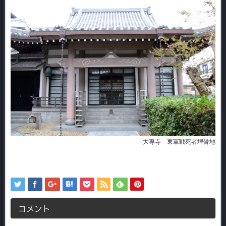
大専寺 東軍戦死者埋骨地
コメント