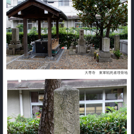
大専寺 東軍戦死者埋骨地