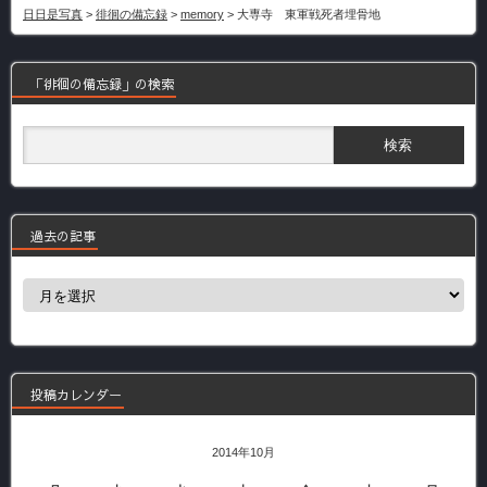
日日是写真
>
徘徊の備忘録
>
memory
>
大専寺 東軍戦死者埋骨地
「徘徊の備忘録」の検索
過去の記事
過
去
の
記
事
投稿カレンダー
2014年10月