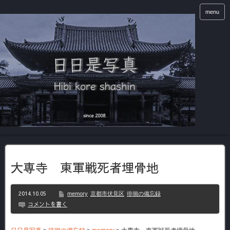
menu
大専寺 東軍戦死者埋骨地
2014.10.05
memory
京都市伏見区
徘徊の備忘録
コメントを書く