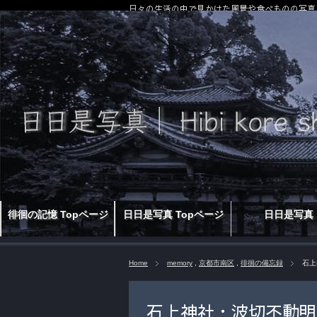
日々の生活の中で見かけた風景や食べものの写真
徘徊の記憶 Topページ
日日是写真 Topページ
日日是写真
Home
memory
,
京都市南区
,
徘徊の備忘録
石上
石上神社・波切不動明