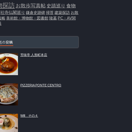
物探訪
お散歩写真帖
史蹟巡り
食物
社寺仏閣巡り
鎌倉史跡碑
掃苔
建築探訪
お散
真帳
美術館・博物館・図書館
陵墓
PC・AV関
器
近の投稿
芳味亭 人形町本店
PIZZERIA PONTE CENTRO
Will その４