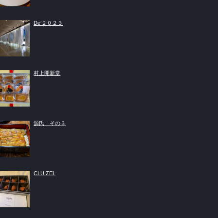
De’２０２３
村上開新堂
源氏 その３
CLUIZEL