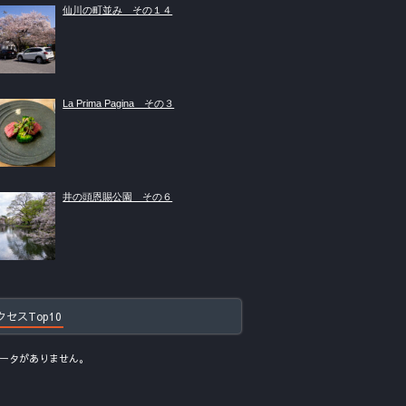
仙川の町並み その１４
La Prima Pagina その３
井の頭恩賜公園 その６
クセスTop10
ータがありません。