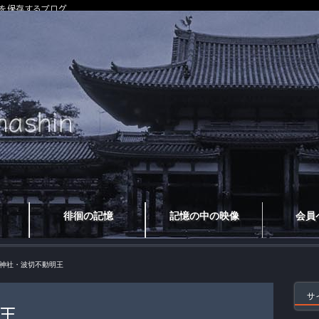
を保存するブログ
徘徊の記憶
記憶の中の映像
会員
神社・波切不動明王
サ
王