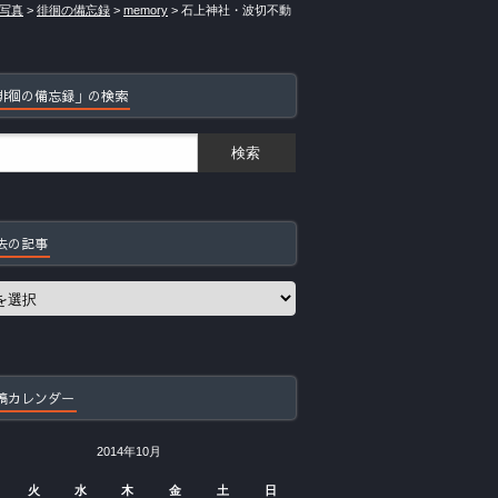
写真
>
徘徊の備忘録
>
memory
>
石上神社・波切不動
徘徊の備忘録」の検索
去の記事
稿カレンダー
2014年10月
火
水
木
金
土
日