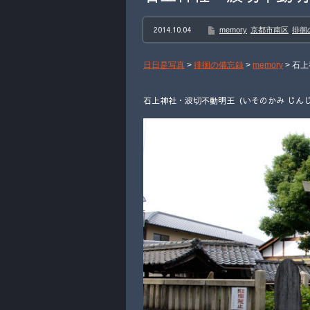
2014.10.04
memory
京都市南区
徘徊
日日是写真
>
徘徊の備忘録
>
memory
>
石上
石上神社・波切不動明王（いそのかみ じんじ