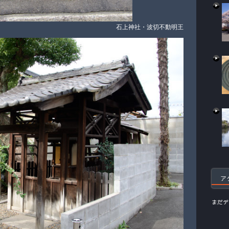
石上神社・波切不動明王
ア
まだデ