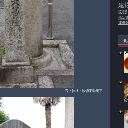
建
図鑑
歩写
連機
最
石上神社・波切不動明王