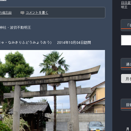
日日是
明王
コメントを書く
の備忘録
「
神社・波切不動明王
ゃ・なみきりふどうみょうおう） 2014年10月04日訪問
過
過
去
の
記
事
投
月