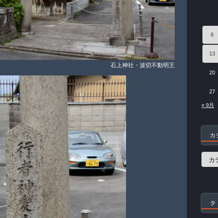
6
13
石上神社・波切不動明王
20
27
« 9月
カ
カ
テ
ゴ
リ
ー
タ