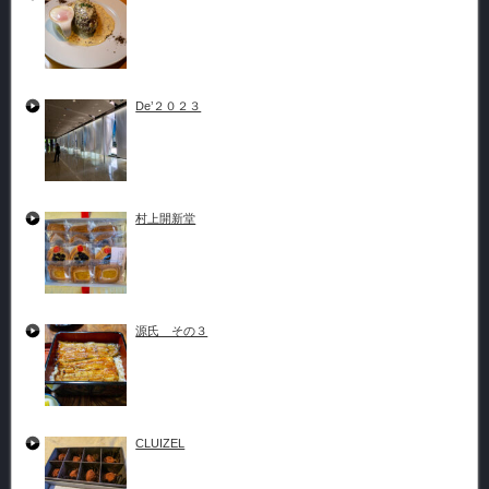
De’２０２３
村上開新堂
源氏 その３
CLUIZEL