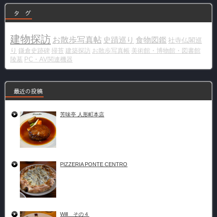
タ グ
建物探訪
お散歩写真帖
史蹟巡り
食物図鑑
社寺仏閣巡
り
鎌倉史跡碑
掃苔
建築探訪
お散歩写真帳
美術館・博物館・図書館
陵墓
PC・AV関連機器
最近の投稿
芳味亭 人形町本店
PIZZERIA PONTE CENTRO
Will その４