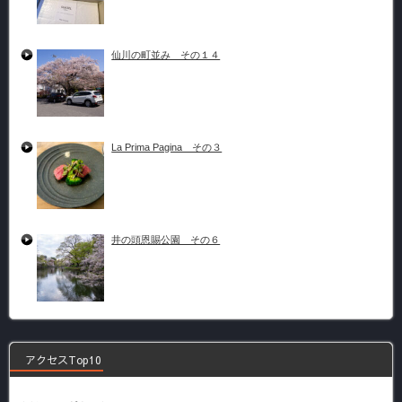
仙川の町並み その１４
La Prima Pagina その３
井の頭恩賜公園 その６
アクセスTop10