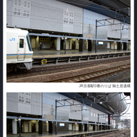
JR京都駅0番のりば 御土居遺構