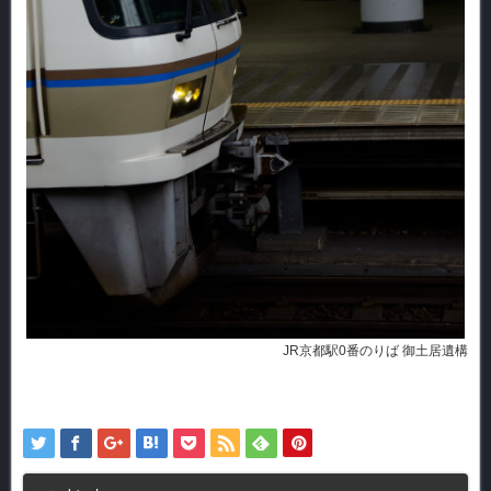
JR京都駅0番のりば 御土居遺構