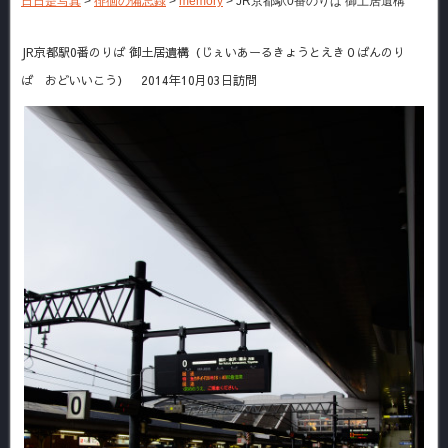
日日是写真
>
徘徊の備忘録
>
memory
>
JR京都駅0番のりば 御土居遺構
JR京都駅0番のりば 御土居遺構（じぇいあーるきょうとえき０ばんのり
ば おどいいこう） 2014年10月03日訪問