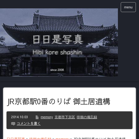
menu
JR京都駅0番のりば 御土居遺構
2014.10.03
memory
京都市下京区
徘徊の備忘録
コメントを書く