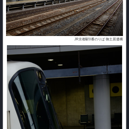
JR京都駅0番のりば 御土居遺構