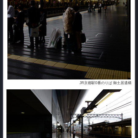
JR京都駅0番のりば 御土居遺構