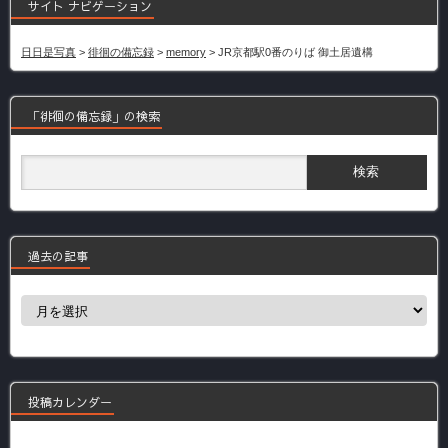
サイト ナビゲーション
日日是写真
>
徘徊の備忘録
>
memory
>
JR京都駅0番のりば 御土居遺構
「徘徊の備忘録」の検索
過去の記事
過
去
の
記
事
投稿カレンダー